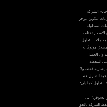
خادم الشركة
ومات لتكوين موجز
ات المتداولة
الأسعار تختلف
معاملات التداول،
درًا موثوقًا به
داول العميل
لى المحطة
 إشارية فقط. ولا
فية للتداول عند
لتداول كما يلي:
 السوقي" إلى
تفظ الشركة بالحق