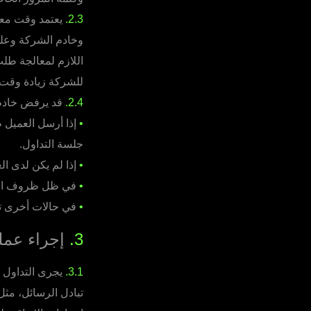
2.3.
يعتمد وقت معال
وخادم الشركة وعلى
للشركة زيادة وقت 
2.4.
قد يرفض خادم ا
•
إذا أرسل العميل 
جلسة التداول.
•
إذا لم يكن لدى ال
•
في ظل ظروف السو
•
في حالات أخرى تحد
3.
إجراء عملي
3.1.
يجرى التداول ع
تبادل الرسائل، مثل