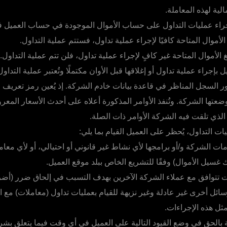
الية لهذه المعاملة.
راء عمليات التداول على حساب الأموال الموجودة في حساب العميل 
الأموال المتاحة كافيًا لإجراء عملية تداول، فستتم عملية التداول.
 الأموال المتاحة غير كافٍ لإجراء عملية تداول، فلن تتم عملية التداول.
ل بإجراء عملية تداول أو إغلاقها قبل الأوان مكتملًا وتُعتبر عملية التداو
ور السجل المناظر في قاعدة بيانات خادم الشركة. إذ يُعين رمز تعريف 
 وضعتها الشركة. وتُنفذ الأوامر المذكورة أعلاه على أحدث الأسعار الم
لذي تلقت فيه الشركة الأوامر ذات الصلة.
ات التداول، يُحظر على العميل القيام بما يلي:
 الشركة و/أو برامجها لأي نشاط غير قانوني أو احتيالي، أو لأي معاملة
ك غسيل الأموال) وفقًا للتشريع الخاص ببلد موقع العميل.
ت تتوافق مع عملاء الشركة الآخرين بهدف التسبب في إلحاق ضرر (أضر
ئل أخرى غير عادلة وغير نزيهة للقيام بعمليات تداول (معاملات) مع 
ل هذه الإجراءات.
الحق في وضع القيود التالية على العميل في أي وقت فيما يتعلق بشر