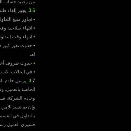
من رصيد حساب العمي
3.6.
يجوز إلغاء طلب
•
تجاوز مبلغ التدا
•
انتهاء صلاحية وقت
•
انتهاء وقت التداو
•
حدوث تغير كبير ف
له.
•
حدوث ظروف أخرى ح
•
في الحالات الاستثن
3.7.
يرسل خادم الشر
الخاصة بالعميل. وف
وخادم الشركة، فسي
وإن تم تنفيذ الأمر
بالتداول في القسم 
فسيرى العميل رسا