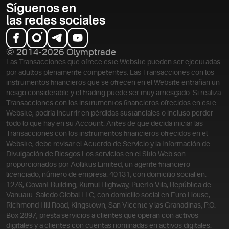
Síguenos en
las redes sociales
© 2014-2026 Olymptrade
Las Transacciones que ofrece este Website pueden ser ejecutadas
por adultos plenamente competentes. Las Transacciones con los
instrumentos financieros que se ofrecen en el Website entrañan un
riesgo considerable y el trading puede ser muy arriesgado. Si realiza
Transacciones con los instrumentos financieros ofrecidos en este
Website, podría incurrir en pérdidas sustanciales o incluso perder
todo lo que hay en su Account. Antes de que decida iniciar las
Transacciones con los instrumentos financieros ofrecidos en el
Website, debe revisar el Acuerdo de Servicio y la Información de
Divulgación de Riesgos.
Los servicios en el Sitio Web son
proporcionados por Aollikus Limited, un agente financiero
licenciado, número de empresa: 40131, con domicilio social en:
1276, Govant Building, Kumul Highway, Puerto Vila, República de
Vanuatu. Saledo Global LLC, con domicilio social en Euro House,
Richmond Hill Road, Kingstown, San Vicente y las Granadinas, P.O.
Box 2897, presta servicios a clientes que operan con activos
digitales y a clientes con cuentas nominadas en activos digitales.