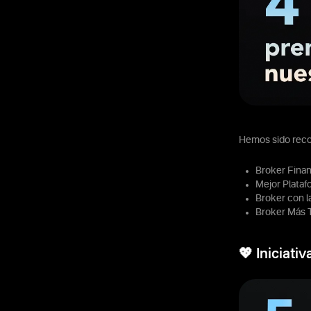
Hemos sido rec
Broker Fina
Mejor Plataf
Broker con l
Broker Más 
💖 Iniciati