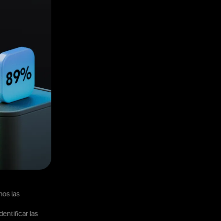
mos las
entificar las