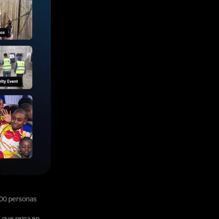
000 personas
 que reina en