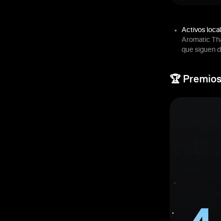
Activos local
Aromatic Tha
que siguen d
🏆 Premios