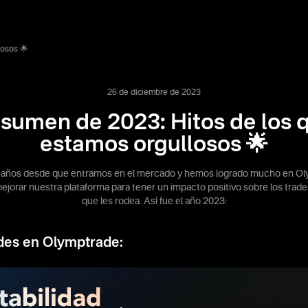
losos 🌟
26 de diciembre de 2023
sumen de 2023: Hitos de los 
estamos orgullosos 🌟
 años desde que entramos en el mercado y hemos logrado mucho en Ol
jorar nuestra plataforma para tener un impacto positivo sobre los trade
que les rodea. Así fue el año 2023:
des en Olymptrade: