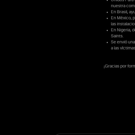
nuestra com
En Brasil, a
En México, p
las instalac
En Nigeria, d
Saints.
Se envió una
a las víctima
¡Gracias por form