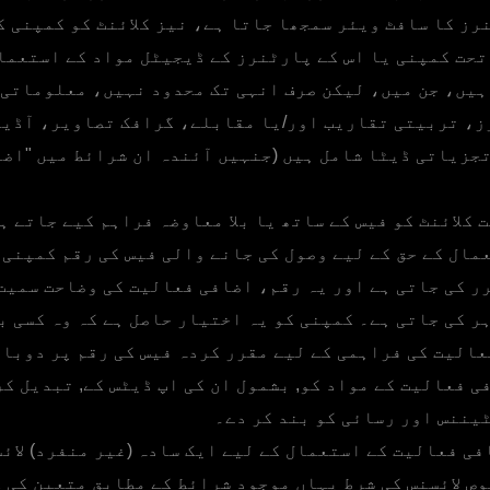
رز کا سافٹ ویئر سمجھا جاتا ہے، نیز کلائنٹ کو کمپنی ک
تحت کمپنی یا اس کے پارٹنرز کے ڈیجیٹل مواد کے استعما
ہیں، جن میں، لیکن صرف انہی تک محدود نہیں، معلوماتی 
، تربیتی تقاریب اور/یا مقابلے، گرافک تصاویر، آڈیو
جزیاتی ڈیٹا شامل ہیں (جنہیں آئندہ ان شرائط میں "اضا
کلائنٹ کو فیس کے ساتھ یا بلا معاوضہ فراہم کیے جاتے ہ
مال کے حق کے لیے وصول کی جانے والی فیس کی رقم کمپنی 
ر کی جاتی ہے اور یہ رقم، اضافی فعالیت کی وضاحت سمیت
ر کی جاتی ہے۔ کمپنی کو یہ اختیار حاصل ہے کہ وہ کسی ب
عالیت کی فراہمی کے لیے مقرر کردہ فیس کی رقم پر دوبار
ی فعالیت کے مواد کو, بشمول ان کی اپ ڈیٹس کے, تبدیل ک
یننس اور رسائی کو بند کر دے۔
فی فعالیت کے استعمال کے لیے ایک سادہ (غیر منفرد) لائ
وص لائسنس کی شرط یہاں موجود شرائط کے مطابق متعین کی 