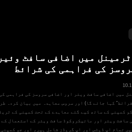
ٹرمینل میں اضافی سافٹ وئیر
روسز کی فراہمی کی شرائط
ل میں اضافی سافٹ ویئر اور اضافی سروسز کی فراہمی کی 
شرائط" کہا جائے گا) اور سروس معاہدہ میں بیان کردہ طر
کو کمپنی کے ساتھ کیے گئے معاہدے کے تحت کمپنی کے ٹری
 سافٹ ویئر اور مائیکروکوڈ سافٹ ویئر کے استعمال کے 
یں تمام اپ ڈیٹس اور اپ گریڈز شامل ہیں، اور جو کمپنی 