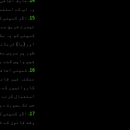
14.
صارف اضافی ف
وہ اس کے استعم
15.
اگر کمپنی کو
تیسرے فریق سے 
کمپنی کو یہ مک
اور (یا) ٹریڈن
طور پر سروس مع
فیس واپس کئے ب
16.
کمپنی اضافی 
ممکنہ غیر قانو
کاروائیوں کے ش
استعمال کرنے ک
جب تک بصورت دی
17.
اگر کمپنی کے
وقت قانون کے خ