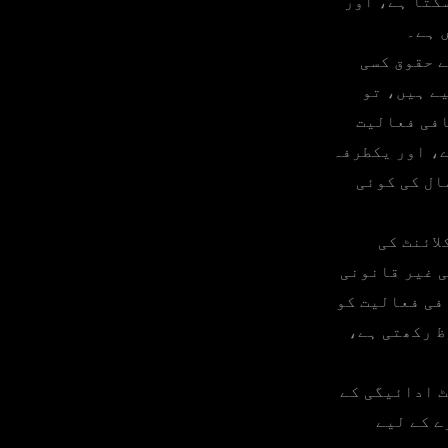
کتا ہے، اور
 ہے۔
ے حقوق کسی
ے ہیں، تو
افی فعالیت
ے، اور یکطرفہ
ال کی کوئی
ائنٹ کی
ی غیر قانونی
افی فعالیت کو
ظ رکھتی ہے،
ٹ ادائیگی کے
ے کے لیے