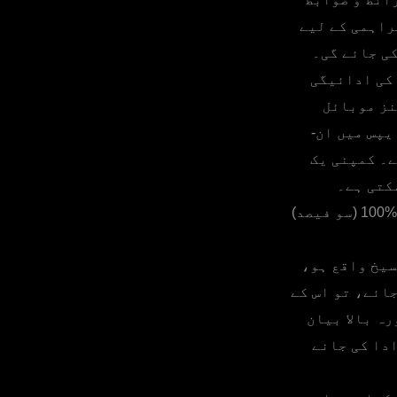
راہمی کے لیے
ی جائے گی۔
 کی ادائیگی
نز موبائل
یپس میں ان-
ے۔ کمپنی یک
کتی ہے۔
اضافی فعالیت کے استعمال کے حق کی فراہمی کے لیے فیس کی ادائیگی %100 (سو فیصد)
سیخ واقع ہو،
ائے، تو اس کے
ہ بالا بیان
دا کی جانے