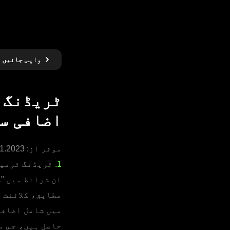
واپس جائیں
ٹریڈنگ 
اضافی س
موثر از: 10.11.2023
1.
ٹریڈنگ ٹرمین
ان شرائط میں "
مطابق، کلائنٹ 
میں شامل اضافی
حاصل ہیں، جس م