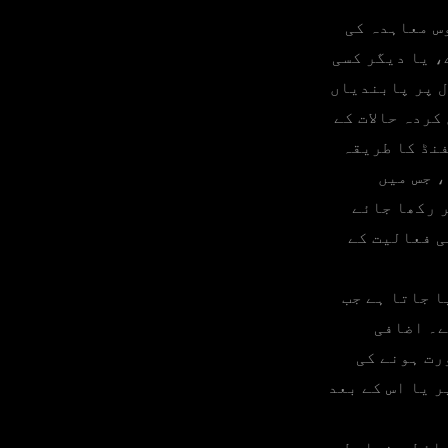
س معاہدہ کی
، یا دیگر کسی
ل پر پابندیاں
کردہ حالات کے
فنڈ کا طریقہ
، جس میں
ر رکھا جائے
ی فعالیت کے
ا جاتا ہے جب
ے۔ اضافی
رت ہونے کی
 یا اس کے بعد
ائط و ضوابط