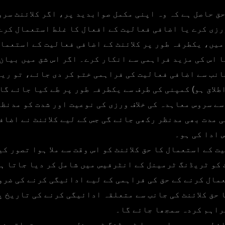
ق حاصل ہے کہ وہ اپنی مکمل صوابدید پر، اگر کلائنٹ سرو
ورزی کرے یا اضافی فعالیت کے افعال کا غلط استعمال کرے
میں، یکطرفہ طور پر کلائنٹ کے اضافی فعالیت کے استعما
 اس کی مزید فراہمی سے انکار کرے۔ اگر اس شق میں بیان 
انب سے اضافی فعالیت کی فراہمی ختم کر دی جائے، تو ری
طلاق ہو) کمپنی کی طرف سے یکطرفہ طور پر طے کیا جائے گا
سے سروس معاہدہ کی خلاف ورزی کی نوعیت اور شدت کو مدنظ
 مدت بھی مدنظر رکھی جائے گی جس کے لیے کلائنٹ نے اضاف
 ادا کی ہو۔
 کے استعمال کا حق کلائنٹ کو اس وقت سے ملا ہوا تصور کی
کو ٹریڈنگ ٹرمینل کے انٹرفیس میں شامل کر دیا جاتا ہ
مال کرنے کے حق کی فراہمی کے لیے ادائیگی کرنے کی ضرو
 حق کلائنٹ کی جانب سے متعلقہ ادائیگی کرنے کی تاریخ پر
فراہم کردہ سمجھا جائے گا۔
ئط، سروس معاہدہ یا ٹریڈنگ ٹرمینل میں درج متعلقہ شر