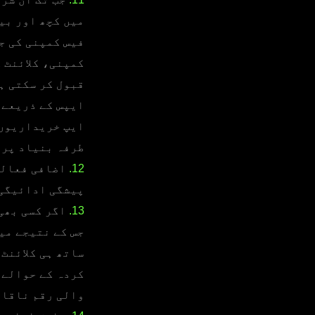
میں کچھ اور بی
فیس کمپنی کی ج
کمپنی، کلائنٹ 
قبول کر سکتی ہ
ایپس کے ذریعے 
ایپ خریداریوں 
طرفہ بنیاد پر 
12.
پیشگی ادائیگی 
13.
اگر کسی بھی 
جس کے نتیجے می
ساتھ ہی کلائنٹ
کردہ کے حوالے 
والی رقم ناقاب