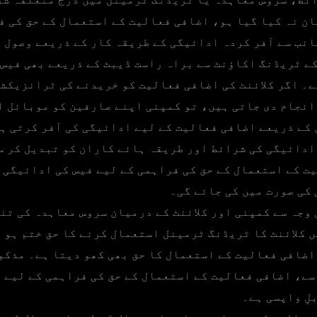
ان نہ کیا گیا ہو، اضافی فعالیت کے استعمال کے حق کی ف
انب سے آفر کردہ ادائیگی کے طریقہ کار کے ذریعے وصول ک
کے ٹریڈنگ اکاؤنٹ سے براہ راست ڈیبٹ کے ذریعے بھی فیس
ے۔ اگر کلائنٹ کی اضافی فعالیت کو خریدنے کی ٹرانزیکش
انجام دی جاتی ہیں، تو کمپنی اپنے صارفین کو موبائل ا
کے ذریعے اضافی فعالیت کے لیے ادائیگی کی آفر کرتی ہ
ادائیگی کی شرائط اور طریقہ ہائے کاران کو تبدیل کر س
کی صورت میں کی جائے گی۔
وجہ سے کمپنی اور کلائنٹ کے درمیان سروس معاہدہ کی تن
ں کلائنٹ کا ٹریڈنگ ٹرمینل استعمال کرنے کا حق ختم ہو ج
 اضافی فعالیت کے استعمال کا حق بھی کھو دیتا ہے۔ مذکور
سے، اضافی فعالیت کے استعمال کے حق کی فراہمی کے لیے ا
لِ واپسی ہے۔