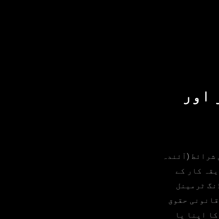
 اور
شرائط (آئندہ
یقہ کار کے
ڈنگ ٹرمینل
قانونی حقوق
کا اپنا یا