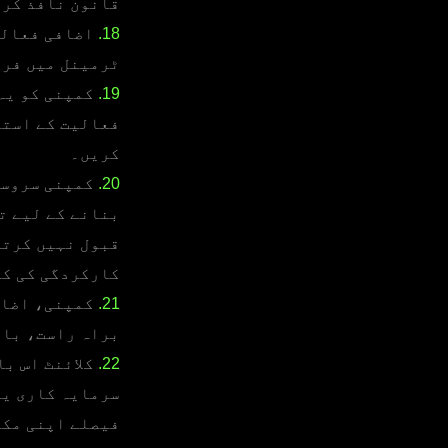
قانون نافذ کرن
18.
اضافی فعالیت
ٹرمینل میں فرا
19.
کمپنی کو یہ 
فعالیت کے استع
کریں۔
20.
کمپنی سروسز
بنانے کے لیے ت
قبول نہیں کرتی 
کارکردگی کی کو
21.
کمپنی، اضافی
براہ راست، بال
22.
کلائنٹ اس با
سرمایہ کاری یا
فیصلے اپنی مکم