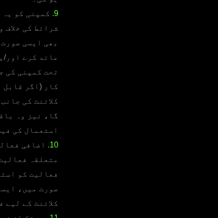
9.
کمپنی کو یہ ح
شرائط کی خلاف 
بھی ایسی صورت 
عائد کرے اور/یا
تحت کمپنی کی ج
کار (اگر قابل ا
کلائنٹ کی جانب 
گا، نیز وہ باقی
استعمال کی فیس
10.
اضافی فعالیت
متعلقہ فعالیت 
فعالیت کو استع
صورت میں، ایسا
کلائنٹ کے لیے 
11.
جب تک ان شرا