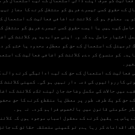
عالیت کو صرف اپنے ذاتی استعمال کے لیے استعمال کر س
ال کے حقوق کسی تیسرے فریق کو منتقل کرنے کا مجاز نہیں
 یہ معلوم ہو کہ کلائنٹ نے اضافی فعالیت کے استعمال ک
حاصل کیے ہیں یا ایسے حقوق کسی تیسرے فریق کو منتقل کی
مل اختیار حاصل ہے کہ وہ اپنی صوابدید پر کلائنٹ کی اض
گ ٹرمینل کے استعمال کے حق کو معطل، محدود یا ختم کر د
اہدہ کو منسوخ کر دے، کلائنٹ کو اضافی فعالیت کے استعم
غیر۔
فعالیت کے استعمال کے حق کے لیے ادائیگی کرنے والے کل
نی کارروائیوں کی ذمہ دار نہیں ہو گی۔ کمپنی کلائنٹ ک
بے میں حالات کی مکمل وضاحت جان لینے تک، کلائنٹ کے اض
ے حق کو یک طرفہ طور پر معطل یا منقطع کرنے کا حق محفو
گر حکومتی قانون میں بالخصوص فراہم کردہ نہ ہو۔
 پاس یہ یقین کرنے کے معقول اسباب موجود ہوں کہ کلائن
لاف اقدامات کر رہا ہے، تو کمپنی متعلقہ حقائق کے جائز