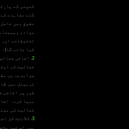
کمپنی کے پارٹن
گئے معاہدے کے 
حقوق بھی حاصل 
مواد، ویبینارز
تخلیقات، اور ت
کہا جائے گا)۔
2.
اضافی فعالیت 
فعالیت کے استع
صوابدید پر مقر
ٹرمینل میں ظاہ
طور پر اضافی ف
مہیا کردہ اضاف
فعالیت کی مینٹ
3.
کلائنٹ کو اضا
ہے۔ اس غیر مخص