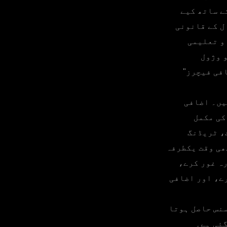
ے ساتھ کیے
ل کے قانونی
و تعلیمی
 وژول
فی فیچرز"
یں۔ اضافی
کی مکمل
، ٹریڈنگ
ھی وقت یکطرفہ
ہ غور کرے،
رے، اور اضافی
سنس حاصل ہوتا
گئی ہے۔