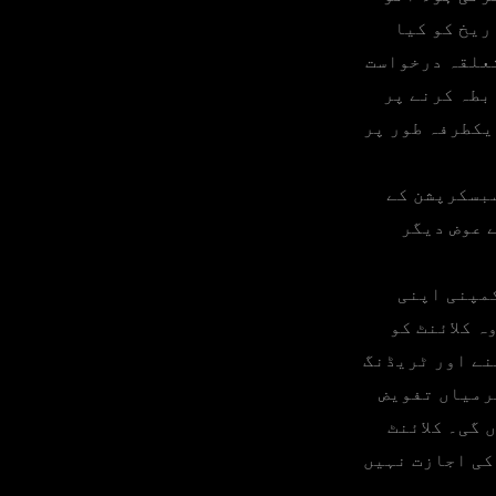
ریخ کو کیا
تعلقہ درخواست
بطہ کرنے پر
یکطرفہ طور پر
سبسکرپشن کے
 عوض دیگر
کمپنی اپنی
ہ کلائنٹ کو
نے اور ٹریڈنگ
رمیاں تفویض
 گی۔ کلائنٹ
کی اجازت نہیں