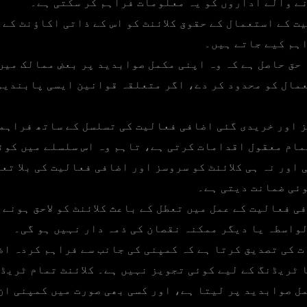
ے والے اداروں کو یہ معلومات فراہم کر سکتی ہے۔
 کے استعمال کے حقوق کلائنٹ کو اس کے ذاتی اکاؤنٹ کے 
ہم کیے جاتے ہیں۔
حق حاصل ہے کہ وہ اپنی مکمل صوابدید پر بعض ممالک میں
مال کو محدود کر دے، اگر متعلقہ قوانین ایسی پابندیو
 اور خریدی گئی اضافی فعالیت کی تسلسل کے ساتھ فراہم
مام معقول اقدامات کرتی ہے، تاہم وہ اس سلسلے میں کوئ
اور نہ ہی کلائنٹ کو سروسز اور اضافی فعالیت کی بلا تعط
ئی ضمانت دیتی ہے۔
 فعالیت کے عمل میں تعطل کے باعث کلائنٹ کو لاحق ہونے 
واسطہ یا دیگر ممکنہ نقصان کی ذمہ دار نہیں ہو گی۔
ت کی تصدیق کرتا ہے کہ کمپنی کی جانب سے فراہم کردہ ا
 ٹریڈنگ کے لیے کوئی تجویز نہیں ہے۔ کلائنٹ تمام ٹریڈ
ل صوابدید پر لیتا ہے، اور کسی بھی صورت میں کمپنی ان