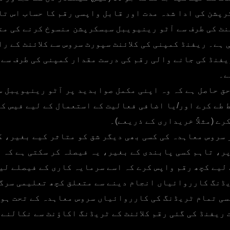
پشن کی ادا شدہ مدت اور قابل واپسی رقم کا حساب اس تا
ئنٹ کی طرف سے آٹو رینیویبل سبسکرپشن منسوخ کرنے کی م
 ہے۔ ریفنڈ کمپنی کی کلائنٹ سپورٹ سروس سے کلائنٹ کے را
یفنڈ کی جانے والی رقم کی درست مقدار کمپنی کی طرف سے 
ے۔
ق حاصل ہے کہ وہ اپنی مکمل صوابدید پر آٹو رینیویبل 
 طے کرے اور/یا اضافی فعالیت کے استعمال کے لیے فیس کے
ے (مثلاً خریداری کے ذریعے)۔
سروس معاہدہ کی کسی بھی دیگر شق کو متاثر کیے بغیر، 
ر، تاہم کسی پابندی کے بغیر، یہ فیصلہ کر سکتی ہے کہ و
 لیے کچھ رقم واپس کرے کہ اسے سرمایہ کاری کے فیصلے لی
ڈنگ کارروائیاں انجام دینے سے متعلق کچھ تعلیمی سرگ
سی تمام ٹریڈنگ کی کارروائیاں سروس معاہدہ کے تحت ہوں
ت ریفنڈ کی گئی رقم کلائنٹ کے ٹریڈنگ اکاؤنٹ سے نکالنے 