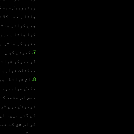
رینیویبل سبسکر
جاتا ہے جب کلا
جمع کرائی جاتی
کیا جاتا ہے۔ ر
مقرر کی جاتی ہ
7.
کمپنی کو یہ ح
لیے دیگر شرائط
ممکنات فراہم کر
8.
ان شرائط اور 
مکمل صوابدید پ
محض اس مقصد کے
ٹرمینل میں ٹری
کی گئی ہیں۔ ای
کو اس شق کے تح
ہو گی۔