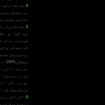
4.
جب تک ان شرائ
سے مختلف مفہوم
ملک کی مکمل حد
5.
جب تک یہاں کچ
کیلنڈر دن کے ل
کے تحت کی جاتی
پیشگ
بذریعہ ذاتی اک
کم دو دن قبل ا
سبسکرپشن کی ای
6.