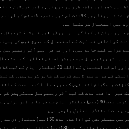
ط میں کچھ اور واضح طور پر درج نہ ہو اور فریقین کے تع
 اخذ نہ ہوتا ہو، کلائنٹ اس غیر منفرد لائسنس کو اپنے ر
ود میں استعمال کر سکتا ہے۔
ھ اور بیان نہ کیا گیا ہو اور (یا) یہ ٹریڈنگ ٹرمینل م
یے فراہم کیے جاتے ہیں، اور یہ فراہمی آٹو رینیویبل 
 ہے۔ آٹو رینیویبل سبسکرپشن اضافی فعالیت کے استعمال
رینیویبل حقوق اور اس کے استعمال کے اگلے 30 کیلنڈر ا
ی %100 ادائیگی کی صورت میں ڈیبٹ کرنے کو ظاہر کرتے ہیں۔ کلائنٹ
اؤنٹ پروگرام انٹرفیس کے ذریعے ادا کردہ مدت کے اختت
یک غیر ادا شدہ مدت کے لیے آٹو رینیویبل سبسکرپشن کو م
حق ہے۔ اگر ادا کردہ مدت 30 (تیس) کیلنڈر ایام سے کم یا برابر ہو
سی مدت کے فنڈز ناقابلِ واپسی ہیں۔
اگر آٹو رینیویبل سبسکرپشن کی ادا شدہ مدت 30 (تیس
ریفنڈ صرف اس مدت کے لیے کیا جائے گا جو 30 (تیس) کیلنڈر