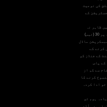
لق کی نوعیت
جسٹریشن کے
یں ظاہر نہ
کیا گیا ہو، کلائنٹ کو اضافی فعالیت کے استعمال کے حقوق فیس کی بنیاد پر 30 (تیس)
سبسکرپشن ماڈل
 کرنے کے
یام کے لیے کلائنٹ کے فنڈز کو
 کے پاس
ام سے کم از
نسوخ کرنے کا
تی ہے تو ادا کردہ
) کیلنڈر دن سے زیادہ ہو، تو
 دن سے تجاوز کرتی ہو۔ آٹو