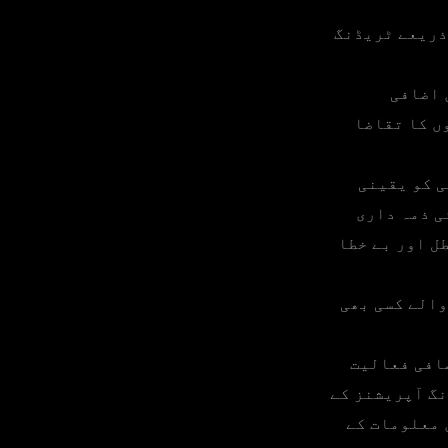
ذریعے ٹریڈنگ
 اضافی
ں کا تقاضا
ی کو یقینی
ی ذمہ داری
ل اور بے خطا
والے کسی بھی
ضافی فعالیت
نگ آپریشنز کے
 معلومات کے