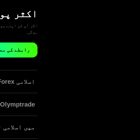
اکثر پوچ
ہوگی۔
رابطے کی مع
اسلامی Forex ٹریڈنگ کس طرح مختلف ہے؟
مرکزی دھارے کی ب
Olymptrade اسلامی اکاؤنٹ کے کیا فوائد ہیں؟
کے تجربے سے لطف 
ہمارا حلال Forex اکاؤنٹ بہت سے فوائد پیش کرتا ہے:
Olymptrade عالمی حلال Forex بروکرز کی صف میں شامل ہوگیا ہے۔
میں اسلامی 
سود کی شرح تب
منفی بیلنس نے