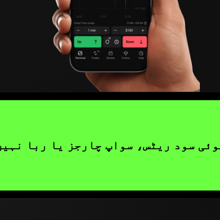
وئی سود ریٹس، سواپ چارجز یا ربا نہیں