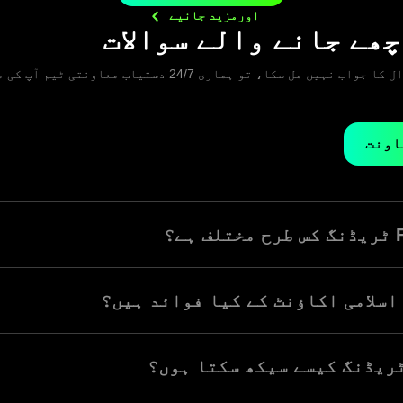
اورمزید
جانیے
ھے جانے والے سوالات
اگر آپ کو اپنے سوال کا جواب نہیں مل سکا، تو ہماری 24/7 دستیاب
اونت
روکریج سروسز میں اکثر خطرے اور سود پر مبنی عناصر شامل ہوتے ہیں
اندوز ہونے کا موقع ملتا ہے۔ اسلامی ٹریڈنگ اکاؤنٹ کے متعارف ہونے
ٹریڈنگ کیسے سیکھ سکتا ہوں؟
ادلہ فیس سے آزادی
 تحفظ جو مارکیٹ کے اتار چڑھاؤ کے خطرات کو کم کرتا ہے