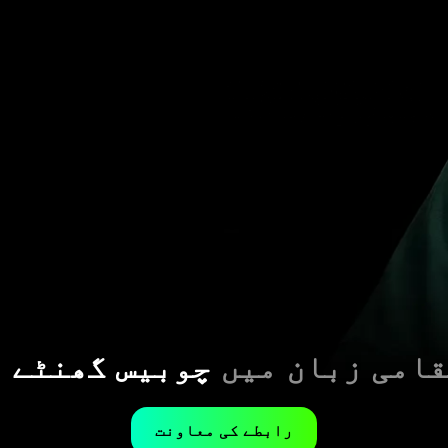
قامی زبان میں
چوبیس گھنٹے 
رابطے کی معاونت