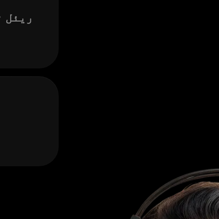
ریئل ٹ