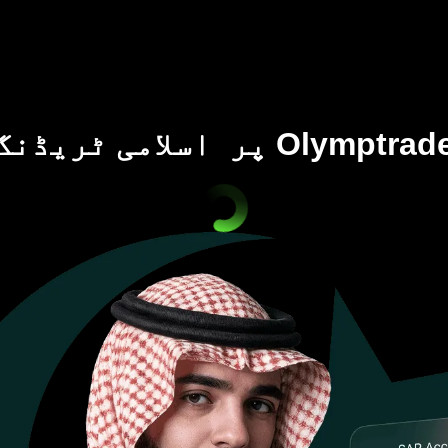
Olymptra پر اسلامی ٹریڈنگ