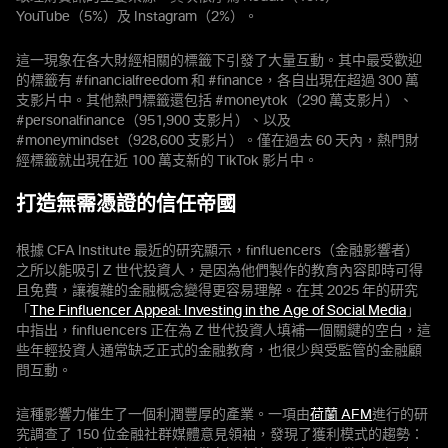
YouTube（5%）及 Instagram（2%）。
這一現象在各大財經相關的標籤下引發了大量互動。其中最受歡迎
的標籤有 #financialfreedom 和 #finance，各自出現在超過 300 萬
支影片中。其他熱門標籤還包括 #moneytok（290 萬支影片）、
#personalfinance（951,900 支影片）、以及
#moneymindset（928,600 支影片）。僅在過去 60 天內，熱門財
經標籤就出現在近 100 萬支新的 TikTok 影片中。
打造無需憑證的信任帝國
根據 CFA Institute 最近的研究顯示，finfluencers（金融影響者）
之所以能吸引 Z 世代投資人，是因為他們製作的教育內容即時可得
且免費，讓複雜的金融概念變得更容易理解。在其 2025 年的研究
「
The Finfluencer Appeal: Investing in the Age of Social Media
」
中指出，finfluencers 正在為 Z 世代投資人填補一個關鍵的空白，這
些年輕投資人通常缺乏正式的金融教育，也很少與受監管的金融顧
問互動。
這種影響力催生了一個利潤豐厚的產業。一項由
荷蘭 AFM
進行的研
究調查了 150 位金融社群媒體意見領袖，發現了獲利模式的趨勢：