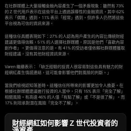
在社群媒體上大量接觸金融內容產生了一個矛盾現象：雖然有 73%
的 Z 世代用戶表示在這些平台上遇過誤導性的金融資訊，其中 62%
表示「偶爾」遇到，11% 表示「經常」遇到，但許多人仍然將這些
平台視為可信的資訊來源。
這種信任具體表現如下：27% 的人認為用戶產生的內容比傳統財經
建議更值得信賴，51% 的人選擇社群媒體，原因是他們「喜歡內容
創作者」。更值得注意的是，有 41% 的受訪者僅依賴社群媒體獲取
財經建議，沒有其他財經資訊來源。
Varen 繼續表示：「缺乏經驗的投資人很容易對這些具有魅力的財
經網紅產生情感連結，這可能會影響他們對風險的判斷。」
當我們檢視認知落差時，這種信任所帶來的影響更加令人擔憂。在
根據社群媒體建議進行投資的人當中，只有 15% 表示「完全了解」
相關風險。有高達 46% 的人僅「有點了解」或「不是很了解」，而
17% 則坦承對潛在風險「完全不了解」。
財經網紅如何影響 Z 世代投資者的