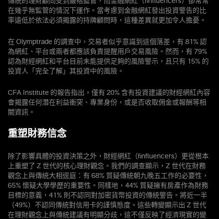
傳統的理財顧問受到嚴格監管，而金融網紅（finfluencers）卻常常
在幾乎無監管的情況下運作。當考慮到金融網紅發出投資警告的比
率遠低於依法必須揭露的持牌顧問時，這種差異就更加令人擔憂。
在 Olymptrade 的調查中，交易者似乎意識到這個落差，有 81% 認
為網紅、平台或兩者都應該負責提醒用戶交易風險。然而，有 79%
認為財經網紅和平台目前未能提供足夠的風險警示，且只有 15% 的
投資人「完全了解」其投資中的風險。
CFA Institute 的報告指出，僅有 20% 含有投資建議的財經網紅內容
會揭露任何潛在利益衝突、專業身份，或是否收取佣金或報酬等相
關資訊。
重塑財務信念
除了影響具體的投資決策之外，財經網紅（finfluencers）更從根本
上重塑了 Z 世代的核心理財觀念。我們的調查顯示，Z 世代在財務
觀念上與傳統大相逕庭：有 68% 質疑傳統朝九晚五工作的必要性，
65% 懷疑大學學歷的重要性。同樣地，44% 質疑擁有房產作為財務
目標的意義，41% 則不認同對加密貨幣投資的傳統警告。將近一半
（49%）不認同傳統對信用卡的謹慎態度。這些轉變顯示出 Z 世代
在理財觀念上與傳統建議有明顯分歧，這不僅反映了經濟現實的變