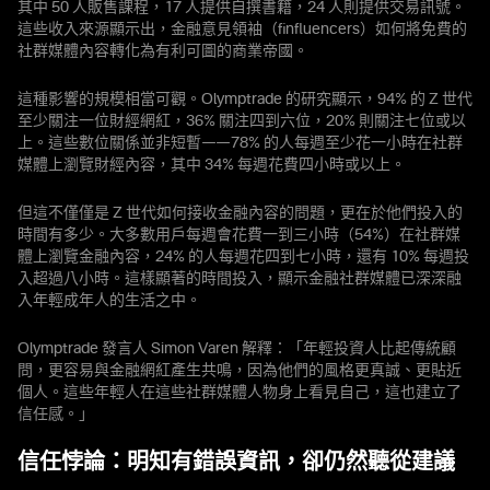
其中 50 人販售課程，17 人提供自撰書籍，24 人則提供交易訊號。
這些收入來源顯示出，金融意見領袖（finfluencers）如何將免費的
社群媒體內容轉化為有利可圖的商業帝國。
這種影響的規模相當可觀。Olymptrade 的研究顯示，94% 的 Z 世代
至少關注一位財經網紅，36% 關注四到六位，20% 則關注七位或以
上。這些數位關係並非短暫——78% 的人每週至少花一小時在社群
媒體上瀏覽財經內容，其中 34% 每週花費四小時或以上。
但這不僅僅是 Z 世代如何接收金融內容的問題，更在於他們投入的
時間有多少。大多數用戶每週會花費一到三小時（54%）在社群媒
體上瀏覽金融內容，24% 的人每週花四到七小時，還有 10% 每週投
入超過八小時。這樣顯著的時間投入，顯示金融社群媒體已深深融
入年輕成年人的生活之中。
Olymptrade 發言人 Simon Varen 解釋：「年輕投資人比起傳統顧
問，更容易與金融網紅產生共鳴，因為他們的風格更真誠、更貼近
個人。這些年輕人在這些社群媒體人物身上看見自己，這也建立了
信任感。」
信任悖論：明知有錯誤資訊，卻仍然聽從建議