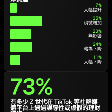
淨資產
7%
大幅提升
35%
稍微增加
23%
無影響
24%
略為下降
11%
大幅下降
73%
有多少 Z 世代在 TikTok 等社群媒
體平台上遇過誤導性或虛假的理財