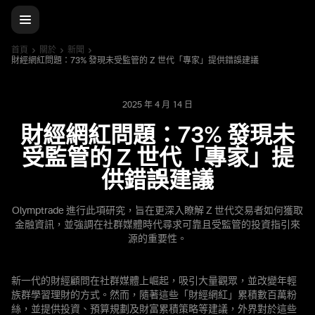
首頁
關於
新聞
財經網紅問題：73% 發現未受監管的 Z 世代「專家」提供錯誤建議
2025 年 4 月 14 日
財經網紅問題：73% 發現未
受監管的 Z 世代「專家」提
供錯誤建議
Olymptrade 進行此項研究，旨在更深入瞭解 Z 世代交易者如何獲取
金融資訊，並強調在社群媒體時代尋求可靠且受監管的投資指引來
源的重要性。
新一代的財經顧問在社群媒體上崛起，吸引大量觀眾，並改變年輕
族群學習理財的方式。然而，隨著這些「財經網紅」累積數百萬粉
絲，並提供投資、預算規劃及財富累積策略等建議，外界對於這些