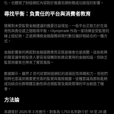
化，也體現了財經網紅內容對於推廣另類財務成功路徑的影響。
尋找平衡：負責任的平台與消費者教育
隨著對未受監管金融建議的擔憂日益增加，一些平台正致力於在易
用性與責任感之間取得平衡。Olymptrade 作為一家持牌並受監管的
線上經紀商，正是將傳統金融服務與現代數位偏好相結合的一種方
式。
金融影響者的興起對金融服務業而言既是機會也是挑戰。這些新興
的聲音讓年輕投資人更容易接觸到有趣且實用的金融知識，但缺乏
監管與審查也帶來了實質風險。
數據顯示，雖然 Z 世代欣賞財經網紅的易接近性與親和力，但他們
同時也意識到需要更完善的監管與風險揭露。這種意識為那些能夠
成功結合社群媒體互動性與合規監管及風險管理的平台創造了機
會。
方法論
本調查於 2025 年 3 月進行，對象為 1,753 名年齡介於 18 至 28 歲