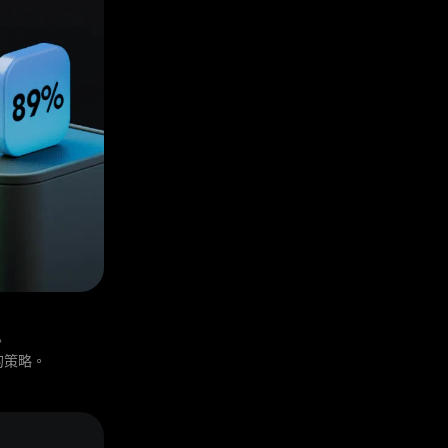
。
的策略。