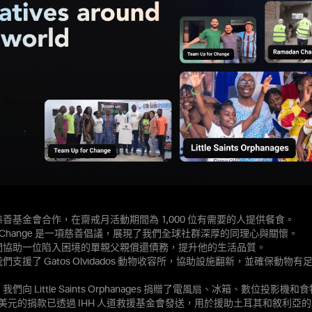
善基金會合作，在齋戒月活動期間為 1,000 位有需要的人提供餐食。
 for Change 是一項慈善倡議，展現了我們全球社群深厚的同理心與關懷。
們協助一位陷入困境的單親父親償還債務，提升他的生活品質。
們支援了 Gatos Olvidados 動物收容所，協助設施翻新，並確保動物
們向 Little Saints Orphanages 捐贈了電風扇、冰箱、數位投影機和
000 美元的捐款已透過 IHH 人道救援基金會發送，用於援助土耳其和敘利