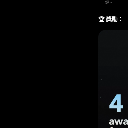
鍵。
🏆 獎勵：