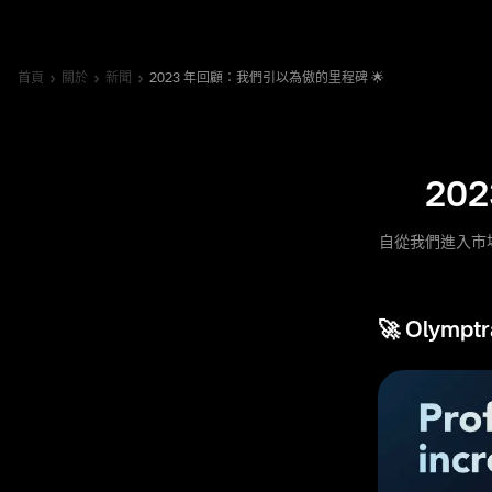
首頁
關於
新聞
2023 年回顧：我們引以為傲的里程碑 🌟
20
自從我們進入市場
🚀 Olymp