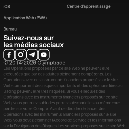
Centre d’apprentissage
iOS
Application Web (PWA)
Bureau
Suivez-nous sur
les médias sociaux
© 2014-2026 Olymptrade
Les Opérations proposées par ce site Web ne peuvent être
exécutées que par des adultes pleinement compétents. Les
Opérations avec des instruments financiers proposés sur le site
Web comportent des risques importants et des opérations liées au
trading peuvent être très risquées. Si vous effectuez des
Opérations avec les instruments financiers proposés sur ce site
Web, vous pourriez subir des pertes substantielles ou même tout
perdre sur votre Compte. Avant de décider de lancer des
Opérations avec les instruments financiers proposés sur le site
Web, vous devez examiner l'Accord de Service et les Informations
sur la Divulgation des Risques.
Les services proposés sur le site Web