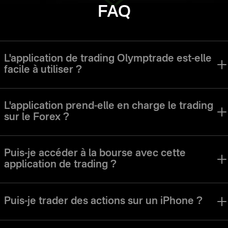
FAQ
L'application de trading Olymptrade est-elle
facile à utiliser ?
L'application Olymptrade a été conçue pour permettre aux traders de
tous niveaux de naviguer facilement dans l'interface et d'utiliser tous
L'application prend-elle en charge le trading
les outils.
sur le Forex ?
L'application Olymptrade propose un mode de trading sur le Forex. Les
différents modes de trading, stratégies et actifs sont parfaits pour les
Puis-je accéder à la bourse avec cette
utilisateurs de différents styles de trading et préférences.
application de trading ?
Vous pouvez accéder aux actions, aux devises, aux indices et à de
nombreux autres types d'actifs sur l'application Olymptrade.
Puis-je trader des actions sur un iPhone ?
Bien sûr. L'application de trading Olymptrade iOS vous permet de