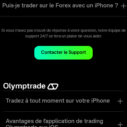
trader des actions en utilisant les mêmes instruments et outils de
Puis-je trader sur le Forex avec un iPhone ?
trading que ceux disponibles sur nos autres plateformes.
Bien sûr. L'application de trading Olymptrade iOS vous permet de
trader sur le Forex en utilisant les mêmes instruments et outils de
trading que ceux disponibles sur nos autres plateformes.
Si vous n'avez pas trouvé de réponse à votre question, notre équipe de
support 24/7 se fera un plaisir de vous aider.
Contacter le Support
Tradez à tout moment sur votre iPhone
Dans le monde d’aujourd’hui où tout va vite, il est essentiel d’avoir
un accès permanent à vos investissements. Avec l’application de
Avantages de
l’application de trading
trading Olymptrade pour iOS, vous n’avez plus besoin de rester