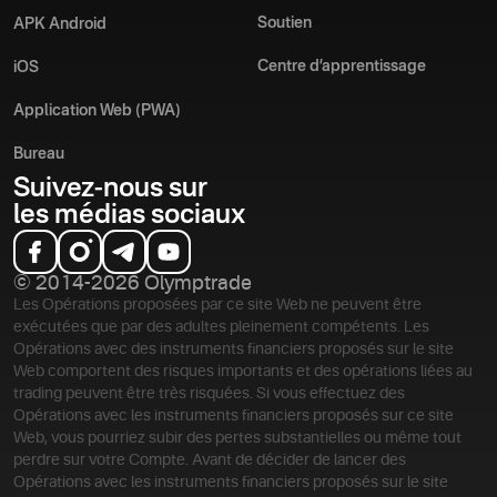
Soutien
APK Android
Centre d’apprentissage
iOS
Application Web (PWA)
Bureau
Suivez-nous sur
les médias sociaux
© 2014-2026 Olymptrade
Les Opérations proposées par ce site Web ne peuvent être
exécutées que par des adultes pleinement compétents. Les
Opérations avec des instruments financiers proposés sur le site
Web comportent des risques importants et des opérations liées au
trading peuvent être très risquées. Si vous effectuez des
Opérations avec les instruments financiers proposés sur ce site
Web, vous pourriez subir des pertes substantielles ou même tout
perdre sur votre Compte. Avant de décider de lancer des
Opérations avec les instruments financiers proposés sur le site