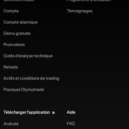
Comment trader
Programme d'affiliation
Téléchargez dès aujourd'hui l'application Olymptrade pour iOS
Compte
Témoignages
et améliorez votre expérience de trading.
Compte islamique
Démo gratuite
Promotions
Outils d’analyse technique
Retraits
Actifs et conditions de trading
Pourquoi Olymptrade
Télécharger l'application
Aide
FAQ
Android