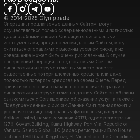
© 2014-2026 Olymptrade
Операции, предлагаемые данным Сайтом, могут
осуществляться только совершеннолетними и полностью
дееспособными лицами. Операции с финансовыми
инструментами, предлагаемыми данным Сайтом, могут
считаться операциями с высоким уровнем риска, а их
совершение может быть очень рискованным. В случае
совершения Операций с предлагаемыми Сайтом
финансовыми инструментами вы можете понести
существенные потери вложенных средств или даже
полностью потерять средства на своем Счете. Перед
принятием решения о начале совершения Операций с
финансовыми инструментами на данном Сайте вы обязаны
ознакомиться с Соглашением об оказании услуг, а также с
Предупреждением о рисках.
Данный Сайт принадлежит и
управляется лицензированным финансовым дилером
Aollikus Limited, номер компании 40131, адрес регистрации
1276, Govant Building, Kumul Highway, Port Vila, Republic of
Vanuatu. Saledo Global LLC (адрес регистрации Euro House,
Richmond Hill Road, Kingstown, St. Vincent and the Grenadines,