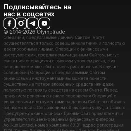
Подписывайтесь на
нас в соцсетях
© 2014-2026 Olymptrade
Операции, предлагаемые данным Сайтом, могут
осуществляться только совершеннолетними и полностью
дееспособными лицами. Операции с финансовыми
инструментами, предлагаемыми данным Сайтом, могут
считаться операциями с высоким уровнем риска, а их
совершение может быть очень рискованным. В случае
совершения Операций с предлагаемыми Сайтом
финансовыми инструментами вы можете понести
существенные потери вложенных средств или даже
полностью потерять средства на своем Счете. Перед
принятием решения о начале совершения Операций с
финансовыми инструментами на данном Сайте вы обязаны
ознакомиться с Соглашением об оказании услуг, а также с
Предупреждением о рисках.
Данный Сайт принадлежит и
управляется лицензированным финансовым дилером
Aollikus Limited, номер компании 40131, адрес регистрации
1276, Govant Building, Kumul Highway, Port Vila, Republic of