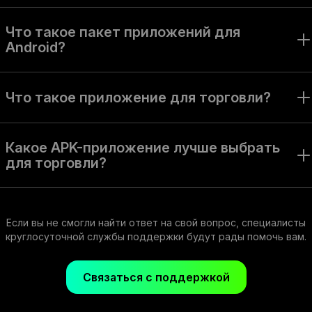
Что такое пакет приложений для
Android?
Пакет Olymptrade для Android (или Olymptrade APK) —
это файлы для скачивания и установки приложения на
Что такое приложение для торговли?
устройство с операционной системой Android.
Приложение для онлайн-торговли позволяет совершать
сделки и пользоваться торговыми инструментами на
Какое APK-приложение лучше выбрать
реальном рынке, чтобы получать прибыль.
для торговли?
То, которое соответствует вашим финансовым целям
и способам их достижения. Приложение Olymptrade — это
безопасное торговое пространство со всеми необходимыми
Если вы не смогли найти ответ на свой вопрос, специалисты
инструментами.
круглосуточной службы поддержки будут рады помочь вам.
Связаться с поддержкой