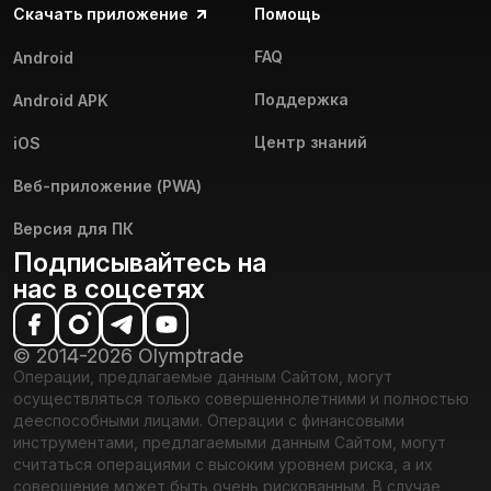
Скачать приложение
Помощь
FAQ
Android
Поддержка
Android APK
Центр знаний
iOS
Веб-приложение (PWA)
Версия для ПК
Подписывайтесь на
нас в соцсетях
© 2014-2026 Olymptrade
Операции, предлагаемые данным Сайтом, могут
осуществляться только совершеннолетними и полностью
дееспособными лицами. Операции с финансовыми
инструментами, предлагаемыми данным Сайтом, могут
считаться операциями с высоким уровнем риска, а их
совершение может быть очень рискованным. В случае