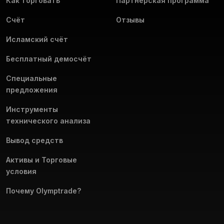
Как торговать
Партнёрская программа
Счёт
Скачайте приложение Olymptrade для iOS и сделайте
Отзывы
торговлю удобнее уже сейчас.
Исламский счёт
Бесплатный демосчёт
Специальные
предложения
Инструменты
технического анализа
Вывод средств
Активы и Торговые
условия
Почему Olymptrade?