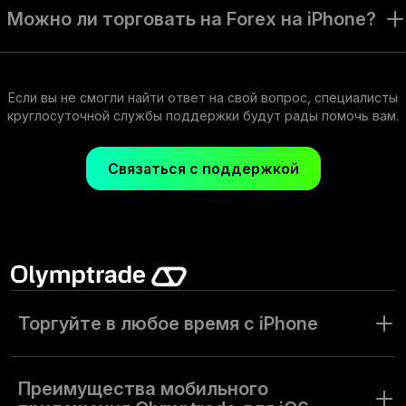
торговать акциями и предлагает торговые инструменты и
Можно ли торговать на Forex на iPhone?
функции, доступные на всех наших платформах.
Конечно. Приложение Olymptrade для iOS позволяет
торговать на Forex и предлагает торговые инструменты и
функции, доступные на всех наших платформах.
Если вы не смогли найти ответ на свой вопрос, специалисты
круглосуточной службы поддержки будут рады помочь вам.
Связаться с поддержкой
Торгуйте в любое время с iPhone
В современном ритме жизни постоянный доступ к
инвестициям — необходимость. С приложением
Преимущества
мобильного
Olymptrade для iOS вам больше не нужно быть