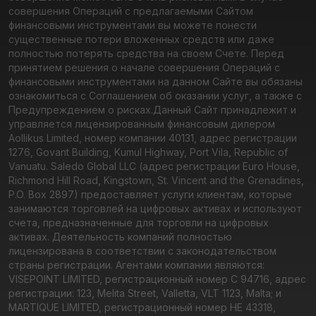
совершения Операций с предлагаемыми Сайтом
финансовыми инструментами вы можете понести
существенные потери вложенных средств или даже
полностью потерять средства на своем Счете. Перед
принятием решения о начале совершения Операций с
финансовыми инструментами на данном Сайте вы обязаны
ознакомиться с Соглашением об оказании услуг, а также с
Предупреждением о рисках.
Данный Сайт принадлежит и
управляется лицензированным финансовым дилером
Aollikus Limited, номер компании 40131, адрес регистрации
1276, Govant Building, Kumul Highway, Port Vila, Republic of
Vanuatu. Saledo Global LLC (адрес регистрации Euro House,
Richmond Hill Road, Kingstown, St. Vincent and the Grenadines,
P.O. Box 2897) предоставляет услуги клиентам, которые
занимаются торговлей на цифровых активах и используют
счета, предназначенные для торговли на цифровых
активах. Деятельность компаний полностью
лицензирована в соответствии с законодательством
страны регистрации. Агентами компании являются:
VISEPOINT LIMITED, регистрационный номер C 94716, адрес
регистрации: 123, Melita Street, Valletta, VLT 1123, Malta; и
MARTIQUE LIMITED, регистрационный номер HE 43318,