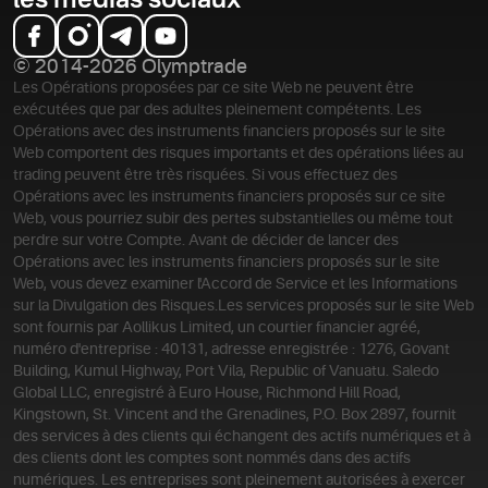
les médias sociaux
© 2014-2026 Olymptrade
Les Opérations proposées par ce site Web ne peuvent être
exécutées que par des adultes pleinement compétents. Les
Opérations avec des instruments financiers proposés sur le site
Web comportent des risques importants et des opérations liées au
trading peuvent être très risquées. Si vous effectuez des
Opérations avec les instruments financiers proposés sur ce site
Web, vous pourriez subir des pertes substantielles ou même tout
perdre sur votre Compte. Avant de décider de lancer des
Opérations avec les instruments financiers proposés sur le site
Web, vous devez examiner l'Accord de Service et les Informations
sur la Divulgation des Risques.
Les services proposés sur le site Web
sont fournis par Aollikus Limited, un courtier financier agréé,
numéro d'entreprise : 40131, adresse enregistrée : 1276, Govant
Building, Kumul Highway, Port Vila, Republic of Vanuatu. Saledo
Global LLC, enregistré à Euro House, Richmond Hill Road,
Kingstown, St. Vincent and the Grenadines, P.O. Box 2897, fournit
des services à des clients qui échangent des actifs numériques et à
des clients dont les comptes sont nommés dans des actifs
numériques. Les entreprises sont pleinement autorisées à exercer