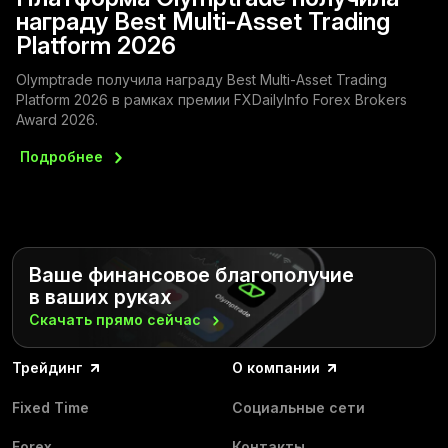
награду Best Multi-Asset Trading
Platform 2026
Olymptrade получила награду Best Multi-Asset Trading
Platform 2026 в рамках премии FXDailyInfo Forex Brokers
Award 2026.
Подробнее
Ваше финансовое благополучие
в ваших руках
Скачать прямо
сейчас
Трейдинг
О компании
Fixed Time
Социальные сети
Forex
Контакты