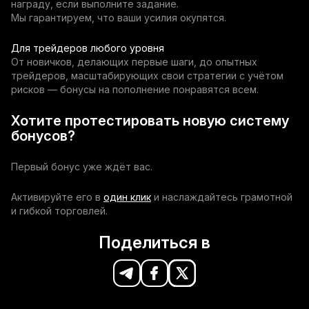
награду, если выполните задание.
Мы гарантируем, что ваши усилия окупятся.
Для трейдеров любого уровня
От новичков, делающих первые шаги, до опытных
трейдеров, масштабирующих свои стратегии с учётом
рисков — бонусы на пополнение понравятся всем.
Хотите протестировать новую систему
бонусов?
Первый бонус уже ждёт вас.
Активируйте его в
один клик
и наслаждайтесь грамотной
и гибкой торговлей.
Поделиться в