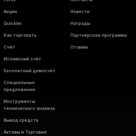
Акции
Новости
Quickler
Награды
Как торговать
Партнёрская программа
Счёт
Отзывы
Исламский счёт
Бесплатный демосчёт
Специальные
предложения
Инструменты
технического анализа
Вывод средств
Активы и Торговые