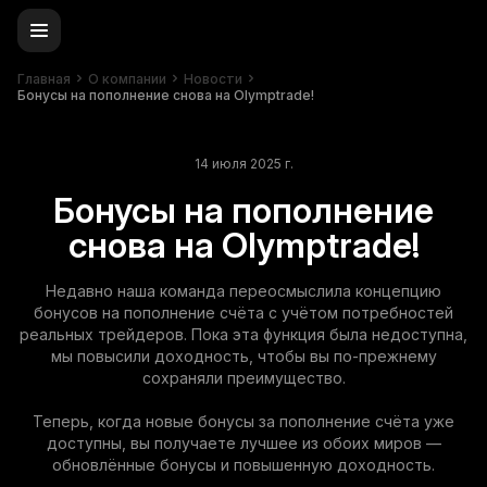
Главная
О компании
Новости
Бонусы на пополнение снова на Olymptrade!
14 июля 2025 г.
Бонусы на пополнение
снова на Olymptrade!
Недавно наша команда переосмыслила концепцию
бонусов на пополнение счёта с учётом потребностей
реальных трейдеров. Пока эта функция была недоступна,
мы повысили доходность, чтобы вы по-прежнему
сохраняли преимущество.
Теперь, когда новые бонусы за пополнение счёта уже
доступны, вы получаете лучшее из обоих миров —
обновлённые бонусы и повышенную доходность.