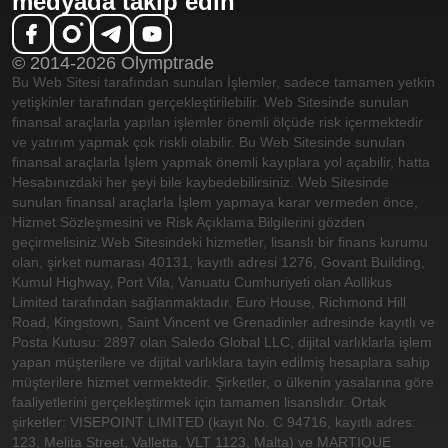
medyada takip edin
© 2014-2026 Olymptrade
Bu Web Sitesi tarafından sunulan İşlemler, sadece tamamen yetkin
yetişkinler tarafından gerçekleştirilebilir. Web Sitesinde sunulan
finansal araçlarla yapılan işlemler önemli ölçüde risk içermektedir
ve yatırım yapmak çok riskli olabilir. Bu Web Sitesinde sunulan
finansal araçlarla İşlem yapmak önemli kayıplara yol açabilir, hatta
Hesabınızdaki her şeyi bile kaybedebilirsiniz. Web Sitesinde
sunulan finansal araçlarla İşlem yapmaya karar vermeden önce,
Hizmet Sözleşmesini ve Risk Açıklama Bilgilerini gözden
geçirmelisiniz.
Web Sitesindeki hizmetler, lisanslı bir finans kurumu
olan, şirket numarası 40131, kayıtlı adresi 1276, Govant Building,
Kumul Highway, Port Vila, Vanuatu Cumhuriyeti olan Aollikus
Limited tarafından sağlanmaktadır. Euro House, Richmond Hill
Road, Kingstown, Saint Vincent ve Grenadinler adresinde kayıtlı ve
Posta Kutusu: 2897 olan Saledo Global LLC, dijital varlıklarla işlem
yapan müşterilere ve dijital varlıklara tayin edilmiş hesaplara sahip
müşterilere hizmet vermektedir. Şirketler, o ülkenin yasalarına göre
faaliyetlerini gerçekleştirmek için tamamen lisanslıdır. Ortak
şirketler: VISEPOINT LIMITED (kayıt No. C 94716, kayıtlı adres:
123, Melita Street, Valletta, VLT 1123, Malta) ve MARTIQUE