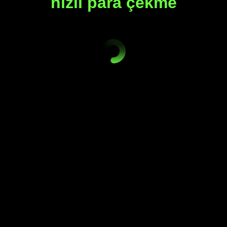
hızlı
para çekme