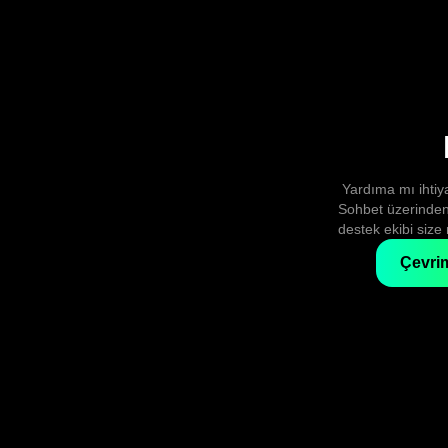
Yardıma mı ihtiy
Sohbet üzerinden
destek ekibi size
Çevrim
SSS
Sorunuza cevap bul
Destekle İle