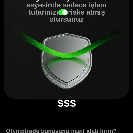
sayesinde sadece işlem
tutarınızı
riske atmış
olursunuz
SSS
Olymptrade bonusunu nasıl alabilirim?