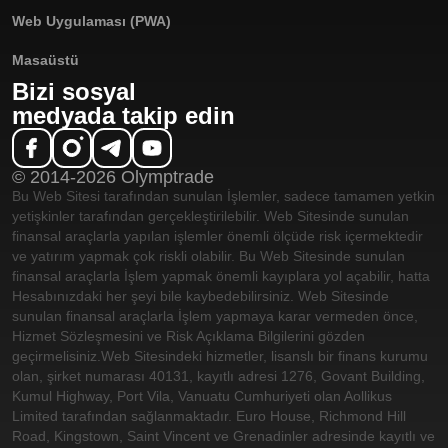
Web Uygulaması (PWA)
Masaüstü
Bizi sosyal
medyada takip edin
© 2014-2026 Olymptrade
Bu Web Sitesi tarafından sunulan İşlemler, sadece tamamen yetkin
yetişkinler tarafından gerçekleştirilebilir. Web Sitesinde sunulan
finansal araçlarla yapılan işlemler önemli ölçüde risk içermektedir
ve yatırım yapmak çok riskli olabilir. Bu Web Sitesinde sunulan
finansal araçlarla İşlem yapmak önemli kayıplara yol açabilir, hatta
Hesabınızdaki her şeyi bile kaybedebilirsiniz. Web Sitesinde
sunulan finansal araçlarla İşlem yapmaya karar vermeden önce,
Hizmet Sözleşmesini ve Risk Açıklama Bilgilerini gözden
geçirmelisiniz.
Web Sitesindeki hizmetler, lisanslı bir finans kurumu
olan, şirket numarası 40131, kayıtlı adresi 1276, Govant Building,
Kumul Highway, Port Vila, Vanuatu Cumhuriyeti olan Aollikus
Limited tarafından sağlanmaktadır. Euro House, Richmond Hill
Road, Kingstown, Saint Vincent ve Grenadinler adresinde kayıtlı ve