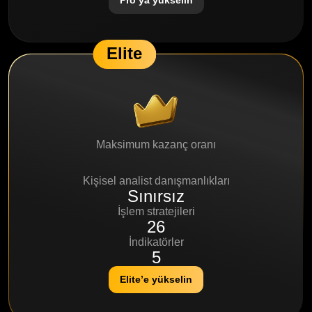
Pro’ya yükselin
Elite
Maksimum kazanç oranı
95%
Kişisel analist danışmanlıkları
Sınırsız
İşlem stratejileri
26
İndikatörler
5
Elite’e yükselin