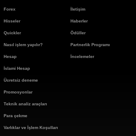
Forex
İletişim
Hisseler
Haberler
Quickler
Ödüller
Nasıl işlem yapılır?
Partnerlik Programı
Hesap
İncelemeler
İslami Hesap
Ücretsiz deneme
Promosyonlar
Teknik analiz araçları
Para çekme
Varlıklar ve İşlem Koşulları