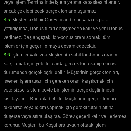
veya İşlem Terminalinde işlem yapma kapasitesini artırır,
ancak çekilebilecek gerçek fonlar oluşturmaz.
3.5.
Müşteri aktif bir Görevi olan bir hesaba ek para
yatırdığında, Bonus tutarı değişmeden kalır ve yeni Bonus
verilmez. Başlangıçtaki fon-bonus oranı sonraki tüm
işlemler için geçerli olmaya devam edecektir.
3.6.
İşlemler yalnızca Müşterinin sabit fon-bonus oranını
karşılamak için yeterli tutarda gerçek fona sahip olması
durumunda gerçekleştirilebilir. Müşterinin gerçek fonları,
istenen işlem tutarı için gereken oranı karşılamak için
yetersizse, sistem böyle bir işlemin gerçekleştirilmesini
kısıtlayabilir. Bununla birlikte, Müşterinin gerçek fonları
tükenirse veya işlem yapmak için gerekli tutarın altına
düşerse veya sıfıra ulaşırsa, Görev geçerli kalır ve ilerlemesi
korunur. Müşteri, bu Koşullara uygun olarak işlem