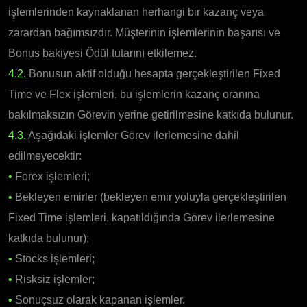
işlemlerinden kaynaklanan herhangi bir kazanç veya
zarardan bağımsızdır. Müşterinin işlemlerinin başarısı ve
Bonus bakiyesi Ödül tutarını etkilemez.
4.2.
Bonusun aktif olduğu hesapta gerçekleştirilen Fixed
Time ve Flex işlemleri, bu işlemlerin kazanç oranına
bakılmaksızın Görevin yerine getirilmesine katkıda bulunur.
4.3.
Aşağıdaki işlemler Görev ilerlemesine dahil
edilmeyecektir:
•
Forex işlemleri;
•
Bekleyen emirler (bekleyen emir yoluyla gerçekleştirilen
Fixed Time işlemleri, kapatıldığında Görev ilerlemesine
katkıda bulunur);
•
Stocks işlemleri;
•
Risksiz işlemler;
•
Sonuçsuz olarak kapanan işlemler.