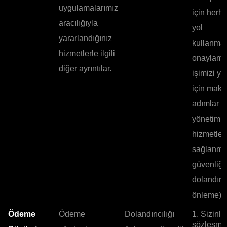
uygulamalarımız
için herha
aracılığıyla
yol
yararlandığınız
kullanmad
hizmetlerle ilgili
onaylama
diğer ayrıntılar.
işimizi y
için maku
adımlar a
yönetim 
hizmetler
sağlanma
güvenliği,
dolandırıc
önleme).
Ödeme
Ödeme
Dolandırıcılığı
1. Sizinle
sözleşme