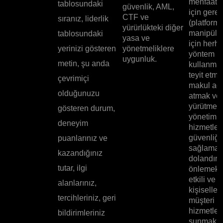
menfaatle
tablosundaki
güvenlik, AML,
için gerek
CTF ve
sıranız, liderlik
(platfor
yürürlükteki diğer
manipüle
tablosundaki
yasa ve
için herha
yerinizi gösteren
yönetmeliklere
yöntem
uygunluk.
metin, şu anda
kullanmad
teyit etme
çevrimiçi
makul ad
olduğunuzu
atmak ve 
yürütmek,
gösteren durum,
yönetim 
deneyim
hizmetleri
güvenliği
puanlarınız ve
sağlamak
kazandığınız
dolandırıc
tutar, ilgi
önlemek; 
etkili ve
alanlarınız,
kişiselleşt
tercihleriniz, geri
müşteri
hizmetleri
bildirimleriniz
sunmak v