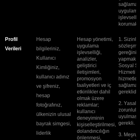
sağlamak
uygulam
işlevselli
korumak i
Profil
Hesap
Hesap yönetimi,
1. Sizinle
uygulama
sözleşme
Verileri
bilgileriniz,
işlevselliği,
gereğini
Kullanıcı
analizler,
yapmak, 
geliştirici
Sosyal Si
Kimliğiniz,
iletişimleri,
Hizmeti g
kullanıcı adınız
promosyon
hizmetler
faaliyetleri ve iç
sağlamak 
ve şifreniz,
etkinlikler dahil
gereklidir.
hesap
olmak üzere
2. Yasal
fotoğrafınız,
reklamlar;
zorunlulu
kullanıcı
ülkenizin ulusal
uyulması 
deneyiminin
gerekli.
bayrak simgesi,
kişiselleştirilmesi,
dolandırıcılığın
liderlik
3. Meşru
önlenmesi,