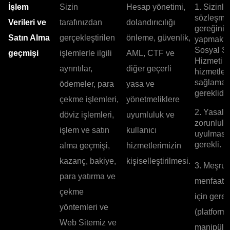
İşlem
Sizin
Hesap yönetimi,
1. Sizinle
sözleşme
Verileri ve
tarafınızdan
dolandırıcılığı
gereğini
Satın Alma
gerçekleştirilen
önleme, güvenlik,
yapmak, 
Sosyal Si
geçmişi
işlemlerle ilgili
AML, CTF ve
Hizmeti g
ayrıntılar,
diğer geçerli
hizmetler
sağlamak 
ödemeler, para
yasa ve
gereklidir.
çekme işlemleri,
yönetmeliklere
2. Yasal
döviz işlemleri,
uyumluluk ve
zorunlulu
işlem ve satın
kullanıcı
uyulması 
gerekli.
alma geçmişi,
hizmetlerimizin
kazanç, bakiye,
kişiselleştirilmesi.
3. Meşru
para yatırma ve
menfaatle
çekme
için gerek
yöntemleri ve
(platfor
Web Sitemiz ve
manipüle