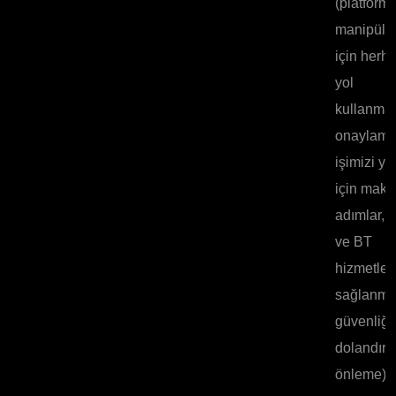
(platfor
manipüle
için herha
yol
kullanmad
onaylama
işimizi y
için maku
adımlar, 
ve BT
hizmetler
sağlanma
güvenliği,
dolandırıc
önleme).