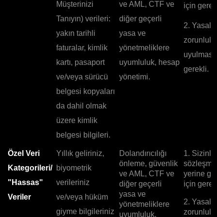
Müşterinizi
ve AML, CTF ve
için gerekl
Tanıyın) verileri:
diğer geçerli
2. Yasal
yakın tarihli
yasa ve
zorunlulu
faturalar, kimlik
yönetmeliklere
uyulması 
kartı, pasaport
uyumluluk, hesap
gerekli.
ve/veya sürücü
yönetimi.
belgesi kopyaları
da dahil olmak
üzere kimlik
belgesi bilgileri.
Özel Veri
Yıllık geliriniz,
Dolandırıcılığı
1. Sizinle
önleme, güvenlik
sözleşme
Kategorileri/
biyometrik
ve AML, CTF ve
yerine ge
"Hassas"
verileriniz
diğer geçerli
için gerekl
yasa ve
Veriler
ve/veya hüküm
2. Yasal
yönetmeliklere
giyme bilgileriniz
zorunlulu
uyumluluk.