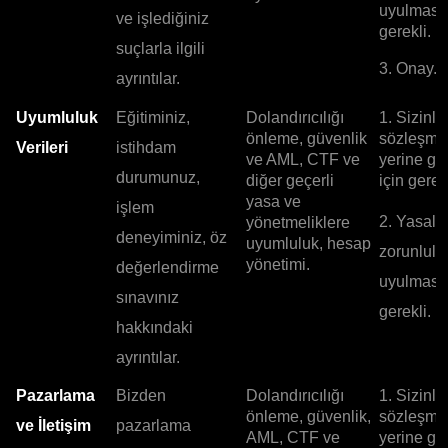
uyulması 
ve işlediğiniz
gerekli.
suçlarla ilgili
3. Onay.
ayrıntılar.
Uyumluluk
Eğitiminiz,
Dolandırıcılığı
1. Sizinle
önleme, güvenlik
sözleşme
Verileri
istihdam
ve AML, CTF ve
yerine ge
durumunuz,
diğer geçerli
için gerekl
yasa ve
işlem
2. Yasal
yönetmeliklere
deneyiminiz, öz
uyumluluk, hesap
zorunlulu
yönetimi.
değerlendirme
uyulması 
sınavınız
gerekli.
hakkındaki
ayrıntılar.
Pazarlama
Bizden
Dolandırıcılığı
1. Sizinle
önleme, güvenlik,
sözleşme
ve İletişim
pazarlama
AML, CTF ve
yerine ge