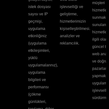
müşteri
istek dosyası
işlevselliği ve
hizmetleri
sayısı ve IP
geliştirme,
sunmak v
geçmişi,
hizmetlerimizin
sunulan
uygulama
kişiselleştirilmesi.
hizmetler
etkinliğiniz
analizler ve
ilgili olar
(uygulama
reklamcılık.
güncel tu
etkileşimleri,
web anali
yüklü
ve doğru
uygulamalarınız),
pazarlam
uygulama
yapmak v
bilgileri ve
uygulam
performansı
işlevselli
(çökme
sürdürmek
günlükleri,
tanılama, diğer