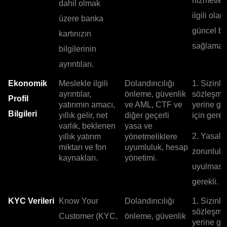
hizmetler
dahil olmak
ilgili olar
üzere banka
güncel bil
kartınızın
sağlamak 
bilgilerinin
ayrıntıları.
Ekonomik
Meslekle ilgili
Dolandırıcılığı
1. Sizinle
ayrıntılar,
önleme, güvenlik
sözleşme
Profil
yatırımın amacı,
ve AML, CTF ve
yerine ge
Bilgileri
yıllık gelir, net
diğer geçerli
için gerekl
varlık, beklenen
yasa ve
2. Yasal
yıllık yatırım
yönetmeliklere
miktarı ve fon
uyumluluk, hesap
zorunlulu
kaynakları.
yönetimi.
uyulması 
gerekli.
KYC Verileri
Know Your
Dolandırıcılığı
1. Sizinle
sözleşme
Customer (KYC,
önleme, güvenlik
yerine ge