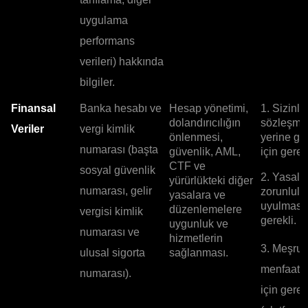
uygulama
performans
verileri) hakkında
bilgiler.
Finansal
Banka hesabı ve
Hesap yönetimi,
1. Sizinle
dolandırıcılığın
sözleşme
Veriler
vergi kimlik
önlenmesi,
yerine ge
numarası (başta
güvenlik, AML,
için gerekl
CTF ve
sosyal güvenlik
2. Yasal
yürürlükteki diğer
numarası, gelir
zorunlulu
yasalara ve
uyulması 
düzenlemelere
vergisi kimlik
gerekli.
uygunluk ve
numarası ve
hizmetlerin
3. Meşru
ulusal sigorta
sağlanması.
menfaatle
numarası).
için gerek