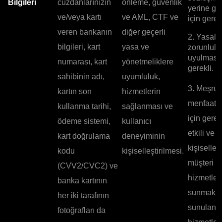
Bilgileri
cüzdanlarınızın
önleme, güvenlik
yerine ge
ve/veya kartı
ve AML, CTF ve
için gerekl
veren bankanın
diğer geçerli
2. Yasal
bilgileri, kart
yasa ve
zorunlulu
uyulması 
numarası, kart
yönetmeliklere
gerekli.
sahibinin adı,
uyumluluk,
3. Meşru
kartın son
hizmetlerin
menfaatle
kullanma tarihi,
sağlanması ve
için gerek
ödeme sistemi,
kullanıcı
etkili ve
kart doğrulama
deneyiminin
kişiselleşt
kodu
kişiselleştirilmesi.
müşteri
(CVV2/CVC2) ve
hizmetleri
banka kartının
sunmak v
her iki tarafının
sunulan
fotoğrafları da