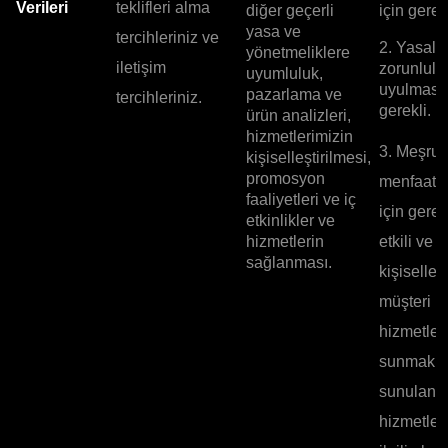
Verileri
teklifleri alma
diğer geçerli
için gerekl
yasa ve
tercihleriniz ve
2. Yasal
yönetmeliklere
iletişim
zorunlulu
uyumluluk,
uyulması 
pazarlama ve
tercihleriniz.
gerekli.
ürün analizleri,
hizmetlerimizin
3. Meşru
kişiselleştirilmesi,
promosyon
menfaatle
faaliyetleri ve iç
için gerek
etkinlikler ve
hizmetlerin
etkili ve
sağlanması.
kişiselleşt
müşteri
hizmetleri
sunmak v
sunulan
hizmetler