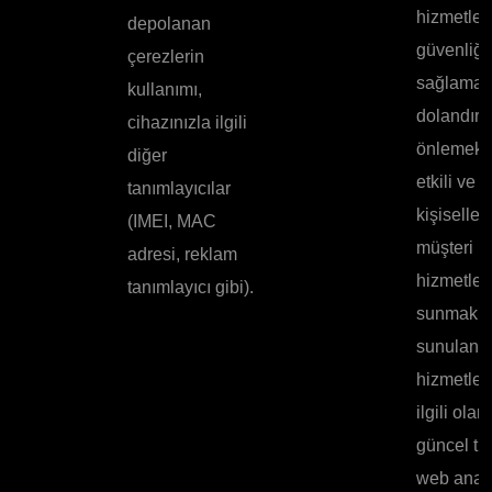
hizmetleri
depolanan
güvenliği
çerezlerin
sağlamak
kullanımı,
dolandırıc
cihazınızla ilgili
önlemek; 
diğer
etkili ve
tanımlayıcılar
kişiselleşt
(IMEI, MAC
müşteri
adresi, reklam
hizmetleri
tanımlayıcı gibi).
sunmak v
sunulan
hizmetler
ilgili olar
güncel tu
web anali