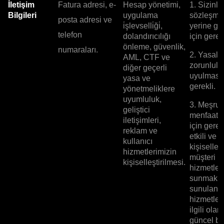
İletişim
Fatura adresi, e-
Hesap yönetimi,
1. Sizinle
Bilgileri
uygulama
sözleşme
posta adresi ve
i̇şlevselli̇ği̇,
yerine ge
telefon
dolandırıcılığı
için gerekl
önleme, güvenlik,
numaraları.
2. Yasal
AML, CTF ve
zorunlulu
diğer geçerli
uyulması 
yasa ve
gerekli.
yönetmeliklere
uyumluluk,
3. Meşru
geliştici
menfaatle
iletişimleri,
için gerek
reklam ve
etkili ve
kullanıcı
kişiselleşt
hizmetlerimizin
müşteri
kişiselleştirilmesi.
hizmetleri
sunmak v
sunulan
hizmetler
ilgili olar
güncel bil