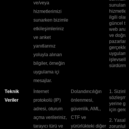
ve/veya
sunulan
hizmetler
hizmetlerimizi
ilgili olar
sunarken bizimle
güncel tu
etkileşimleriniz
web anali
ve doğru
ve anket
pazarlam
yanıtlarınız
gerçekleş
uygulam
yoluyla alınan
işlevselli
bilgiler, örneğin
sürdürmek
uygulama içi
mesajlar.
Teknik
İnternet
Dolandırıcılığın
1. Sizinle
sözleşme
Veriler
protokolü (IP)
önlenmesi,
yerine ge
adresi, oturum
güvenlik, AML,
için gerekl
açma verileriniz,
CTF ve
2. Yasal
tarayıcı türü ve
yürürlükteki diğer
zorunlulu