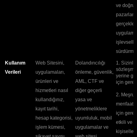
ve doğru
pazarlam
gerçekleş
uygulam
işlevselli
sürdürmek
Kullanım
Web Sitesini,
Dolandırıcılığı
1. Sizinle
sözleşme
Verileri
uygulamaları,
önleme, güvenlik,
yerine ge
ürünleri ve
AML, CTF ve
için gerekl
hizmetleri nasıl
diğer geçerli
2. Meşru
kullandığınız,
yasa ve
menfaatle
kayıt tarihi,
yönetmeliklere
için gerek
hesap kategorisi,
uyumluluk, mobil
etkili ve
işlem kümesi,
uygulamalar ve
kişiselleşt
şikayet sayısı,
web sitesi