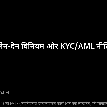
डिंग लेन-देन विनियम और KYC/AML नीत
ावधान
") को FATF (फाइनेंशियल एक्शन टास्क फोर्स ऑन मनी लॉन्डरिंग) की सिफारिशो