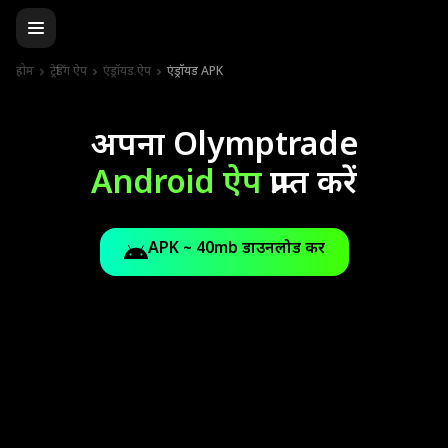
होम
ट्रेडिंग ऐप
एंड्रॉयड ऐप
एंड्रॉयड APK
अपना Olymptrade
Android ऐप
प्राप्त करें
APK ~ 40mb डाउनलोड करें