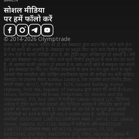
डेस्कटॉप
सोशल मीडिया
पर हमें फॉलो करें
© 2014-2026 Olymptrade
केवल एक पूर्ण वयस्क व्यक्ति को ही इस वेबसाइट द्वारा प्रदान किए जाने वाले लेन-
देनों को करने की अनुमति है। वेबसाइट पर प्रस्तुत किए जाने वाले वित्तीय इंस्ट्रुमेंट्स
के लेन-देनों में काफी जोखिम होता है और ट्रेडिंग बहुत जोखिमपूर्ण हो सकती है। यदि
आप इस वेबसाइट पर प्रस्तुत किए जाने वाले वित्तीय इंस्ट्रुमेंट्स के साथ लेन-देन करते
हैं, तो आपको काफी नुकसान हो सकता है या आप अपने खाते से सबकुछ गंवा सकते
हैं। इस वेबसाइट पर दिए गए वित्तीय उपकरणों के साथ लेन-देन शुरू करने से पहले
आपको सेवा समझौता और जोखिम प्रकटीकरण सूचना की समीक्षा कर लेनी चाहिए।
वेबसाइट पर उपलब्ध सेवाएं Aollikus Limited, एक लाइसेंस प्राप्त वित्तीय डीलर,
कंपनी संख्या: 40131, पंजीकृत पता: 1276, Govant Building, Kumul
Highway, Port Vila, Republic of Vanuatu द्वारा प्रदान की जाती हैं। Euro
House, Richmond Hill Road, Kingstown, St. Vincent and the
Grenadines, P.O. Box 2897 में पंजीकृत Saledo Global LLC, डिजिटल
असेट्स में ट्रेडिंग करने वाले ग्राहकों और डिजिटल असेट्स में नॉमिनेटेड खातों वाले
ग्राहकों को सेवाएं प्रदान करती है। कंपनियों को उस देश के कानूनों द्वारा अपनी
गतिविधियों को करने के लिए पूरी तरह से लाइसेंस प्राप्त हैं। भागीदार (पार्टनर)
कंपनियाँ: VISEPOINT LIMITED (पंजीकरण संख्या C 94716, 123, Melita
Street, Valletta, VLT 1123, Malta में पंजीकृत) और MARTIQUE
LIMITED (पंजीकरण संख्या HE 43318, Kypranoros, 13, EVI
BUILDING, 2nd floor, Flat/Office 201, 1061, Nicosia, Cyprus में