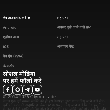
ऐप डाउनलोड करें
सहायता
अक्सर पूछे जाने वाले प्रश्न
Android
सहायता
एंड्रॉयड APK
अध्ययन केंद्र
iOS
वेब ऐप (PWA)
डेस्कटॉप
सोशल मीडिया
पर हमें फॉलो करें
© 2014-2026 Olymptrade
केवल एक पूर्ण वयस्क व्यक्ति को ही इस वेबसाइट द्वारा प्रदान किए जाने वाले लेन-
देनों को करने की अनुमति है। वेबसाइट पर प्रस्तुत किए जाने वाले वित्तीय इंस्ट्रुमेंट्स
के लेन-देनों में काफी जोखिम होता है और ट्रेडिंग बहुत जोखिमपूर्ण हो सकती है। यदि