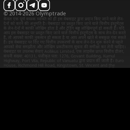
© 2014-2026 Olymptrade
केवल एक पूर्ण वयस्क व्यक्ति को ही इस वेबसाइट द्वारा प्रदान किए जाने वाले लेन-
देनों को करने की अनुमति है। वेबसाइट पर प्रस्तुत किए जाने वाले वित्तीय इंस्ट्रुमेंट्स
के लेन-देनों में काफी जोखिम होता है और ट्रेडिंग बहुत जोखिमपूर्ण हो सकती है। यदि
आप इस वेबसाइट पर प्रस्तुत किए जाने वाले वित्तीय इंस्ट्रुमेंट्स के साथ लेन-देन करते
हैं, तो आपको काफी नुकसान हो सकता है या आप अपने खाते से सबकुछ गंवा सकते
हैं। इस वेबसाइट पर दिए गए वित्तीय उपकरणों के साथ लेन-देन शुरू करने से पहले
आपको सेवा समझौता और जोखिम प्रकटीकरण सूचना की समीक्षा कर लेनी चाहिए।
वेबसाइट पर उपलब्ध सेवाएं Aollikus Limited, एक लाइसेंस प्राप्त वित्तीय डीलर,
कंपनी संख्या: 40131, पंजीकृत पता: 1276, Govant Building, Kumul
Highway, Port Vila, Republic of Vanuatu द्वारा प्रदान की जाती हैं। Euro
House, Richmond Hill Road, Kingstown, St. Vincent and the
Grenadines, P.O. Box 2897 में पंजीकृत Saledo Global LLC, डिजिटल
असेट्स में ट्रेडिंग करने वाले ग्राहकों और डिजिटल असेट्स में नॉमिनेटेड खातों वाले
ग्राहकों को सेवाएं प्रदान करती है। कंपनियों को उस देश के कानूनों द्वारा अपनी
गतिविधियों को करने के लिए पूरी तरह से लाइसेंस प्राप्त हैं। भागीदार (पार्टनर)
कंपनियाँ: VISEPOINT LIMITED (पंजीकरण संख्या C 94716, 123, Melita
Street, Valletta, VLT 1123, Malta में पंजीकृत) और MARTIQUE
LIMITED (पंजीकरण संख्या HE 43318, Kypranoros, 13, EVI
BUILDING, 2nd floor, Flat/Office 201, 1061, Nicosia, Cyprus में
पंजीकृत), सामग्री (कॉन्टेंट) उपलब्ध कराता है और कारोबार के परिचालन का प्रबंधन
करता है।
कानूनी जानकारी
विनियम