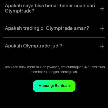
Apakah saya bisa benar-benar cuan dari
Olymptrade?
Tentu saja. Jika prediksi harga benar, Anda akan sukses profit.
Apakah trading di Olymptrade aman?
Ya. Olymptrade beroperasi dalam lingkungan yang terkendali dan
menyediakan perkakas mitigasi risiko yang diperlukan agar trading
Apakah Olymptrade judi?
di platform kami jadi seaman mungkin.
Tidak. Olymptrade adalah platform trading online di mana
pengguna bisa menghasilkan uang dengan membuka dan
menutup posisi, memanfaatkan pengetahuan dan pengalaman
Jika Anda tidak menemukan jawaban, tim dukungan 24/7 kami akan
mereka terkait instrumen trading untuk menganalisa gerakan
membantu dengan senang hati.
harga aset.
Hubungi Bantuan