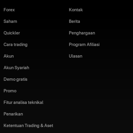
menyediakan semua yang diperlukan untuk membantu Anda
sukses.
Forex
Kontak
Gabung Olymptrade sekarang dan buktikan manfaat menjadi
Saham
Berita
bagian komunitas trading global yang fokus pada kesuksesan
Anda!
Quickler
Penghargaan
Cara trading
Program Afiliasi
Akun
Ulasan
Akun Syariah
Demo gratis
Promo
Fitur analisa teknikal
Penarikan
Ketentuan Trading & Aset