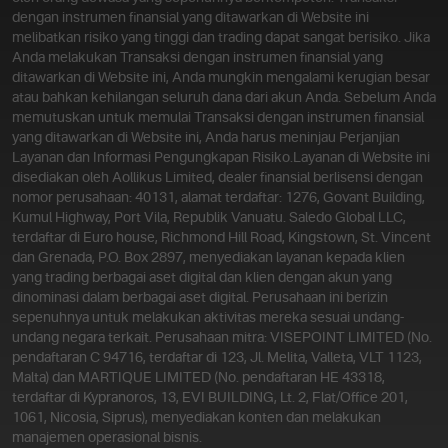
dengan instrumen finansial yang ditawarkan di Website ini
melibatkan risiko yang tinggi dan trading dapat sangat berisiko. Jika
Anda melakukan Transaksi dengan instrumen finansial yang
ditawarkan di Website ini, Anda mungkin mengalami kerugian besar
atau bahkan kehilangan seluruh dana dari akun Anda. Sebelum Anda
memutuskan untuk memulai Transaksi dengan instrumen finansial
yang ditawarkan di Website ini, Anda harus meninjau Perjanjian
Layanan dan Informasi Pengungkapan Risiko.
Layanan di Website ini
disediakan oleh Aollikus Limited, dealer finansial berlisensi dengan
nomor perusahaan: 40131, alamat terdaftar: 1276, Govant Building,
Kumul Highway, Port Vila, Republik Vanuatu. Saledo Global LLC,
terdaftar di Euro house, Richmond Hill Road, Kingstown, St. Vincent
dan Grenada, P.O. Box 2897, menyediakan layanan kepada klien
yang trading berbagai aset digital dan klien dengan akun yang
dinominasi dalam berbagai aset digital. Perusahaan ini berizin
sepenuhnya untuk melakukan aktivitas mereka sesuai undang-
undang negara terkait. Perusahaan mitra: VISEPOINT LIMITED (No.
pendaftaran C 94716, terdaftar di 123, Jl. Melita, Valleta, VLT 1123,
Malta) dan MARTIQUE LIMITED (No. pendaftaran HE 43318,
terdaftar di Kypranoros, 13, EVI BUILDING, Lt. 2, Flat/Office 201,
1061, Nicosia, Siprus), menyediakan konten dan melakukan
manajemen operasional bisnis.