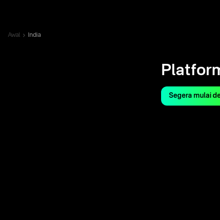
Awal
India
Platform
Segera mulai d