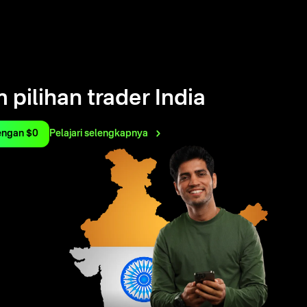
 pilihan trader India
engan $0
Pelajari
selengkapnya