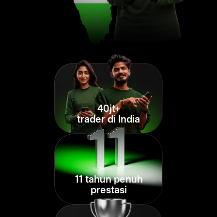
40jt+
trader di India
11 tahun penuh
prestasi