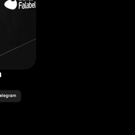
a
elegram