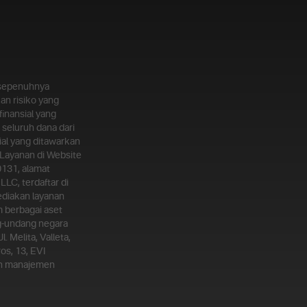
g sepenuhnya
an risiko yang
inansial yang
seluruh dana dari
al yang ditawarkan
Layanan di Website
0131, alamat
LLC, terdaftar di
ediakan layanan
m berbagai aset
ng-undang negara
 Melita, Valleta,
os, 13, EVI
kan manajemen