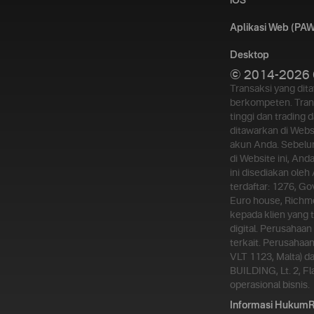
iOS
Aplikasi Web (PAW
Desktop
© 2014-2026 
Transaksi yang dit
berkompeten. Trans
tinggi dan trading 
ditawarkan di Webs
akun Anda. Sebelu
di Website ini, An
ini disediakan oleh
terdaftar: 1276, Go
Euro house, Richmo
kepada klien yang t
digital. Perusahaa
terkait. Perusahaan
VLT 1123, Malta) d
BUILDING, Lt. 2, F
operasional bisnis.
Informasi Hukum
R