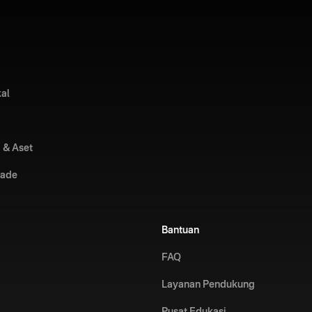
kal
 & Aset
rade
Bantuan
FAQ
Layanan Pendukung