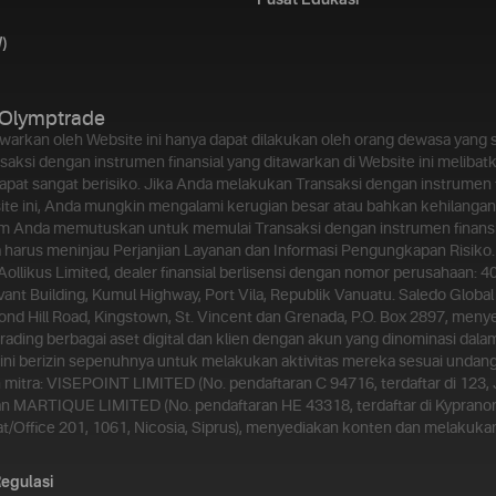
Pusat Edukasi
)
Olymptrade
awarkan oleh Website ini hanya dapat dilakukan oleh orang dewasa yan
aksi dengan instrumen finansial yang ditawarkan di Website ini melibatk
dapat sangat berisiko. Jika Anda melakukan Transaksi dengan instrumen f
ite ini, Anda mungkin mengalami kerugian besar atau bahkan kehilangan 
m Anda memutuskan untuk memulai Transaksi dengan instrumen finansi
da harus meninjau Perjanjian Layanan dan Informasi Pengungkapan Risiko.
 Aollikus Limited, dealer finansial berlisensi dengan nomor perusahaan: 4
vant Building, Kumul Highway, Port Vila, Republik Vanuatu. Saledo Global 
nd Hill Road, Kingstown, St. Vincent dan Grenada, P.O. Box 2897, meny
rading berbagai aset digital dan klien dengan akun yang dinominasi dala
n ini berizin sepenuhnya untuk melakukan aktivitas mereka sesuai unda
 mitra: VISEPOINT LIMITED (No. pendaftaran C 94716, terdaftar di 123, Jl.
an MARTIQUE LIMITED (No. pendaftaran HE 43318, terdaftar di Kypranor
lat/Office 201, 1061, Nicosia, Siprus), menyediakan konten dan melaku
egulasi