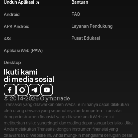
Unduh Aplikasi
Bantuan
FAQ
Android
Layanan Pendukung
APK Android
Pusat Edukasi
iOS
Aplikasi Web (PAW)
Desktop
Ikuti kami
di media sosial
© 2014-2026 Olymptrade
Transaksi yang ditawarkan oleh Website ini hanya dapat dilakukan
oleh orang dewasa yang sepenuhnya berkompeten. Transaksi
dengan instrumen finansial yang ditawarkan di Website ini
melibatkan risiko yang tinggi dan trading dapat sangat berisiko. Jika
Anda melakukan Transaksi dengan instrumen finansial yang
ditawarkan di Website ini, Anda mungkin mengalami kerugian besar