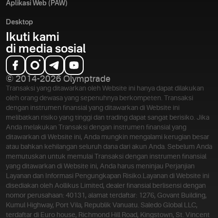
Aplikasi Web (PAW)
Desktop
Ikuti kami
di media sosial
© 2014-2026 Olymptrade
Transaksi yang ditawarkan oleh Website ini hanya dapat dilakukan
oleh orang dewasa yang sepenuhnya berkompeten. Transaksi
dengan instrumen finansial yang ditawarkan di Website ini
melibatkan risiko yang tinggi dan trading dapat sangat berisiko. Jika
Anda melakukan Transaksi dengan instrumen finansial yang
ditawarkan di Website ini, Anda mungkin mengalami kerugian besar
atau bahkan kehilangan seluruh dana dari akun Anda. Sebelum Anda
memutuskan untuk memulai Transaksi dengan instrumen finansial
yang ditawarkan di Website ini, Anda harus meninjau Perjanjian
Layanan dan Informasi Pengungkapan Risiko.
Layanan di Website ini
disediakan oleh Aollikus Limited, dealer finansial berlisensi dengan
nomor perusahaan: 40131, alamat terdaftar: 1276, Govant Building,
Kumul Highway, Port Vila, Republik Vanuatu. Saledo Global LLC,
terdaftar di Euro house, Richmond Hill Road, Kingstown, St. Vincent