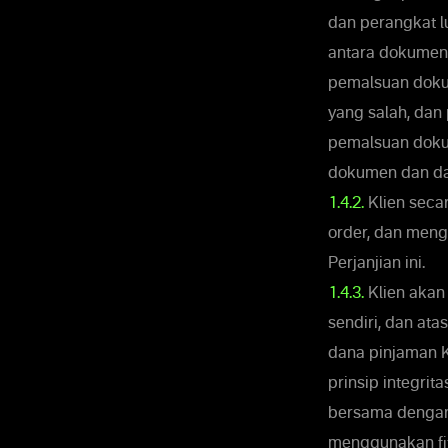
dan perangkat 
antara dokumen y
pemalsuan dokum
yang salah, dan
pemalsuan doku
dokumen dan dat
1.4.2.
Klien seca
order, dan men
Perjanjian ini.
1.4.3.
Klien akan
sendiri, dan ata
dana pinjaman K
prinsip integrit
bersama dengan 
menggunakan fitu