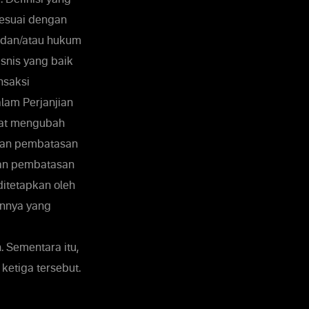
sesuai dengan
 dan/atau hukum
isnis yang baik
nsaksi
lam Perjanjian
apat mengubah
ukan pembatasan
kan pembatasan
ditetapkan oleh
annya yang
 Sementara itu,
ketiga tersebut.