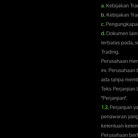
a.
Kebijakan Tra
b.
Kebijakan Tra
c.
Pengungkapan
d.
Dokumen lain d
terbatas pada, 
Trading.
Perusahaan memil
ini. Perusahaa
ada tanpa membu
Teks Perjanjian
"Perjanjian".
1.3.
Perjanjian 
penawaran yang 
ketentuan-ketent
Perusahaan berh