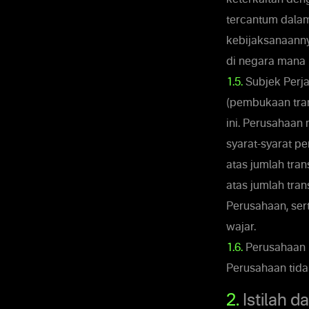
tercantum dalam
kebijaksanaanny
di negara mana p
1.5.
Subjek Perj
(pembukaan tran
ini. Perusahaan
syarat-syarat p
atas jumlah tra
atas jumlah tra
Perusahaan, ser
wajar.
1.6.
Perusahaan b
Perusahaan tida
2.
Istilah da