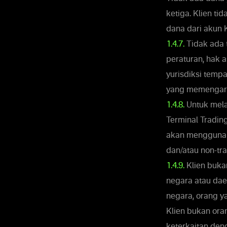
ketiga. Klien ti
dana dari akun 
1.4.7.
Tidak ada 
peraturan, hak 
yurisdiksi tempa
yang memengaruh
1.4.8.
Untuk mela
Terminal Tradin
akan menggunaka
dan/atau non-tra
1.4.9.
Klien buka
negara atau dae
negara, orang y
Klien bukan ora
keterkaitan den