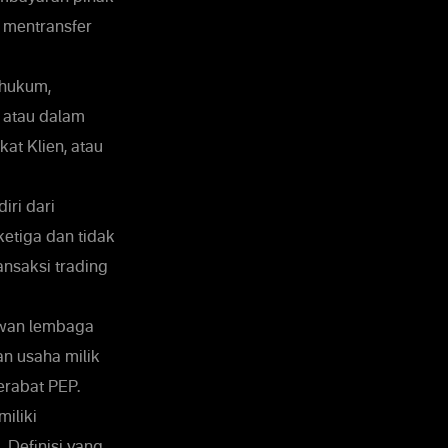
u mentransfer
 hukum,
n atau dalam
kat Klien, atau
iri dari
etiga dan tidak
nsaksi trading
awan lembaga
n usaha milik
erabat PEP.
iliki
 Definisi yang