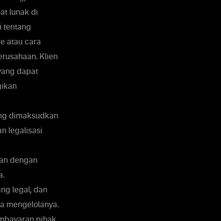
t lunak di
 tentang
e atau cara
erusahaan. Klien
 yang dapat
gikan
ang dimaksudkan
n legalisasi
aan dengan
a.
ng legal, dan
ta mengelolanya.
embayaran pihak