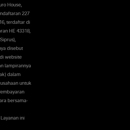
Euro House,
endaftaran 227
, terdaftar di
taran HE 43318,
Siprus),
nya disebut
di website
an lampirannya
hak) dalam
rusahaan untuk
 Pembayaran
cara bersama-
Layanan ini