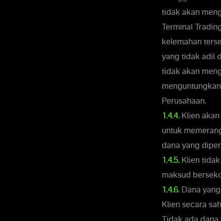
tidak akan meng
Terminal Tradin
kelemahan terse
yang tidak adil 
tidak akan meng
menguntungkan 
Perusahaan.
1.4.4.
Klien akan
untuk memerangi
dana yang dipero
1.4.5.
Klien tida
maksud bersekon
1.4.6.
Dana yang 
Klien secara sa
Tidak ada dana