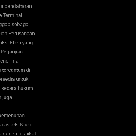
ka pendaftaran
e Terminal
nggap sebagai
telah Perusahaan
ksi Klien yang
Perjanjian.
menerima
g tercantum di
ersedia untuk
h secara hukum
n juga
a pemenuhan
a aspek. Klien
strumen teknikal