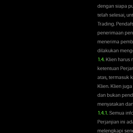
dengan siapa pu
telah selesai, 
Trading. Pendaf
penerimaan penu
menerima pembay
dilakukan mengg
1.4.
Klien harus
ketentuan Perjan
atas, termasuk 
Klien. Klien ju
dan bukan pendu
menyatakan dan 
1.4.1.
Semua info
Perjanjian ini a
melengkapi send