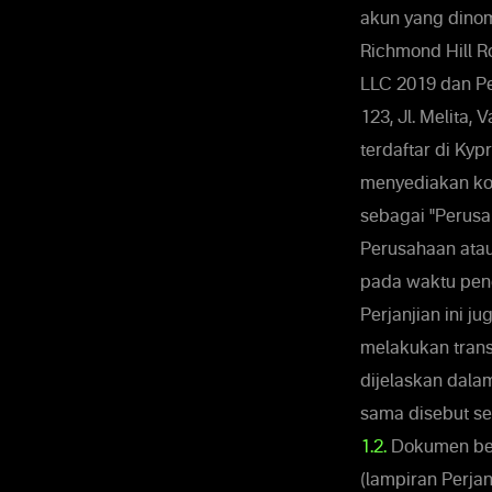
akun yang dinomi
Richmond Hill Ro
LLC 2019 dan Pe
123, Jl. Melita,
terdaftar di Kypr
menyediakan kon
sebagai "Perusa
Perusahaan atau
pada waktu penda
Perjanjian ini 
melakukan trans
dijelaskan dala
sama disebut se
1.2.
Dokumen beri
(lampiran Perjan