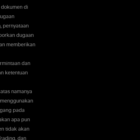
 dokumen di
 dugaan
, pernyataan
laporkan dugaan
dan memberikan
ermintaan dan
n ketentuan
, atas namanya
but menggunakan
pegang pada
ndakan apa pun
en tidak akan
Trading, dan