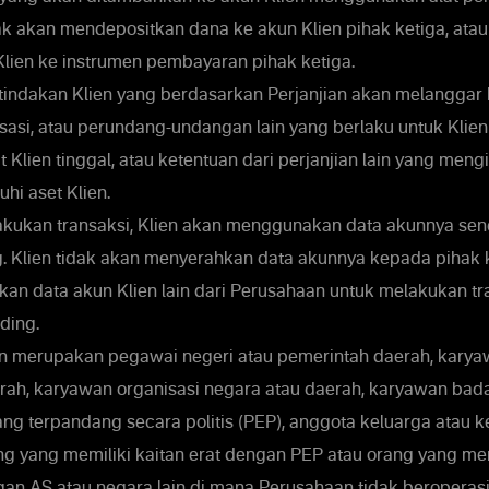
dak akan mendepositkan dana ke akun Klien pihak ketiga, ata
Klien ke instrumen pembayaran pihak ketiga.
tindakan Klien yang berdasarkan Perjanjian akan melanggar
asasi, atau perundang-undangan lain yang berlaku untuk Klie
t Klien tinggal, atau ketentuan dari perjanjian lain yang mengi
i aset Klien.
kukan transaksi, Klien akan menggunakan data akunnya send
g. Klien tidak akan menyerahkan data akunnya kepada pihak k
n data akun Klien lain dari Perusahaan untuk melakukan tra
ding.
n merupakan pegawai negeri atau pemerintah daerah, kary
rah, karyawan organisasi negara atau daerah, karyawan bada
ang terpandang secara politis (PEP), anggota keluarga atau k
ng yang memiliki kaitan erat dengan PEP atau orang yang mem
gan AS atau negara lain di mana Perusahaan tidak beroperasi.