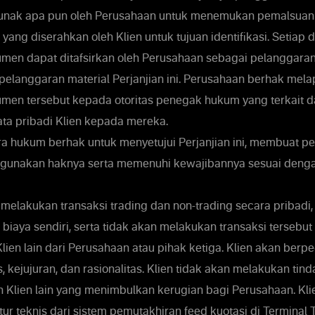
lunak apa pun oleh Perusahaan untuk menemukan pemalsuan
ang diserahkan oleh Klien untuk tujuan identifikasi. Setiap
en dapat ditafsirkan oleh Perusahaan sebagai pelanggaran
 pelanggaran material Perjanjian ini. Perusahaan berhak me
men tersebut kepada otoritas penegak hukum yang terkait 
a pribadi Klien kepada mereka.
ra hukum berhak untuk menyetujui Perjanjian ini, membuat p
ggunakan haknya serta memenuhi kewajibannya sesuai denga
 melakukan transaksi trading dan non-trading secara pribadi
s biaya sendiri, serta tidak akan melakukan transaksi terse
lien lain dari Perusahaan atau pihak ketiga. Klien akan ber
as, kejujuran, dan rasionalitas. Klien tidak akan melakukan ti
Klien lain yang menimbulkan kerugian bagi Perusahaan. Kli
r teknis dari sistem pemutakhiran feed kuotasi di Terminal 