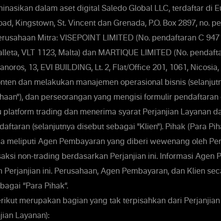
nasikan dalam aset digital Saledo Global LLC, terdaftar di 
ad, Kingstown, St. Vincent dan Grenada, P.O. Box 2897, no. p
rusahaan Mitra: VISEPOINT LIMITED (No. pendaftaran C 94716
 Valleta, VLT 1123, Malta) dan MARTIQUE LIMITED (No. pendaf
anoros, 13, EVI BUILDING, Lt. 2, Flat/Office 201, 1061, Nicosia, 
ten dan melakukan manajemen operasional bisnis (selanjut
haan"), dan perseorangan yang mengisi formulir pendaftaran 
 platform trading dan menerima syarat Perjanjian Layanan d
ftaran (selanjutnya disebut sebagai "Klien"). Pihak (Para Pi
juga meliputi Agen Pembayaran yang diberi wewenang oleh Pe
aksi non-trading berdasarkan Perjanjian ini. Informasi Agen
m Perjanjian ini. Perusahaan, Agen Pembayaran, dan Klien se
bagai “Para Pihak”.
kut merupakan bagian yang tak terpisahkan dari Perjanjian 
jian Layanan):