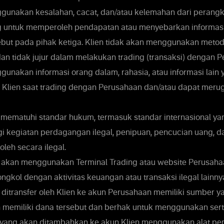
gunakan kesalahan, cacat, dan/atau kelemahan dari perangka
g untuk memperoleh pendapatan atau menyebarkan informasi
but pada pihak ketiga. Klien tidak akan menggunakan metod
dan tidak jujur dalam melakukan trading (transaksi) dengan P
gunakan informasi orang dalam, rahasia, atau informasi lain
Klien saat trading dengan Perusahaan dan/atau dapat meru
 mematuhi standar hukum, termasuk standar internasional y
 kegiatan perdagangan ilegal, penipuan, pencucian uang, da
leh secara ilegal.
k akan menggunakan Terminal Trading atau website Perusah
gkol dengan aktivitas keuangan atau transaksi ilegal lainny
ditransfer oleh Klien ke akun Perusahaan memiliki sumber ya
h memiliki dana tersebut dan berhak untuk menggunakan ser
 yang akan ditambahkan ke akun Klien menggunakan alat p