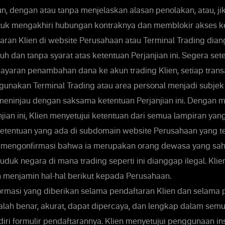
n, dengan atau tanpa menjelaskan alasan penolakan, atau, ji
untuk mengakhiri hubungan kontraknya dan memblokir akses k
taran Klien di website Perusahaan atau Terminal Trading dia
h dan tanpa syarat atas ketentuan Perjanjian ini. Segera se
aran penambahan dana ke akun trading Klien, setiap transa
unakan Terminal Trading atau area personal menjadi subjek 
 meninjau dengan saksama ketentuan Perjanjian ini. Dengan 
jian ini, Klien menyetujui ketentuan dari semua lampiran yan
ketentuan yang ada di subdomain website Perusahaan yang t
ga mengonfirmasi bahwa ia merupakan orang dewasa yang sa
duk negara di mana trading seperti ini dianggap ilegal. Klie
menjamin hal-hal berikut kepada Perusahaan.
rmasi yang diberikan selama pendaftaran Klien dan selam
dalah benar, akurat, dapat dipercaya, dan lengkap dalam semu
iri formulir pendaftarannya. Klien menyetujui penggunaan in