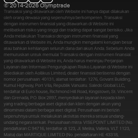
© 2014-2026 Olymptrade
Transaksi yang ditawarkan oleh Website ini hanya dapat dilakukan
oleh orang dewasa yang sepenuhnya berkompeten. Transaksi
dengan instrumen finansial yang ditawarkan di Website ini
melibatkan risiko yang tinggi dan trading dapat sangat berisiko. Jika
Anda melakukan Transaksi dengan instrumen finansial yang
ditawarkan di Website ini, Anda mungkin mengalami kerugian besar
atau bahkan kehilangan seluruh dana dari akun Anda. Sebelum Anda
memutuskan untuk memulai Transaksi dengan instrumen finansial
yang ditawarkan di Website ini, Anda harus meninjau Perjanjian
Layanan dan Informasi Pengungkapan Risiko.
Layanan di Website ini
disediakan oleh Aollikus Limited, dealer finansial berlisensi dengan
nomor perusahaan: 40131, alamat terdaftar: 1276, Govant Building,
Kumul Highway, Port Vila, Republik Vanuatu. Saledo Global LLC,
terdaftar di Euro house, Richmond Hill Road, Kingstown, St. Vincent
dan Grenada, P.O. Box 2897, menyediakan layanan kepada klien
yang trading berbagai aset digital dan klien dengan akun yang
dinominasi dalam berbagai aset digital. Perusahaan ini berizin
sepenuhnya untuk melakukan aktivitas mereka sesuai undang-
undang negara terkait. Perusahaan mitra: VISEPOINT LIMITED (No.
pendaftaran C 94716, terdaftar di 123, Jl. Melita, Valleta, VLT 1123,
Malta) dan MARTIQUE LIMITED (No. pendaftaran HE 43318,