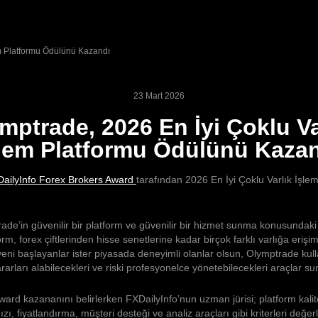
em Platformu Ödülünü Kazandı
23 Mart 2026
mptrade, 2026 En İyi Çoklu Va
lem Platformu Ödülünü Kaza
ailyInfo Forex Brokers Award
tarafından 2026 En İyi Çoklu Varlık İşle
ade’in güvenilir bir platform ve güvenilir bir hizmet sunma konusundaki k
orm, forex çiftlerinden hisse senetlerine kadar birçok farklı varlığa erişim
ni başlayanlar ister piyasada deneyimli olanlar olsun, Olymptrade kull
arları alabilecekleri ve riski profesyonelce yönetebilecekleri araçlar su
ard kazananını belirlerken FXDailyInfo’nun uzman jürisi; platform kalit
zı, fiyatlandırma, müşteri desteği ve analiz araçları gibi kriterleri değer