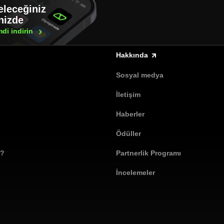
eleceğiniz
inizde
mdi
indirin
Hakkında
Sosyal medya
İletişim
Haberler
Ödüller
r?
Partnerlik Programı
İncelemeler