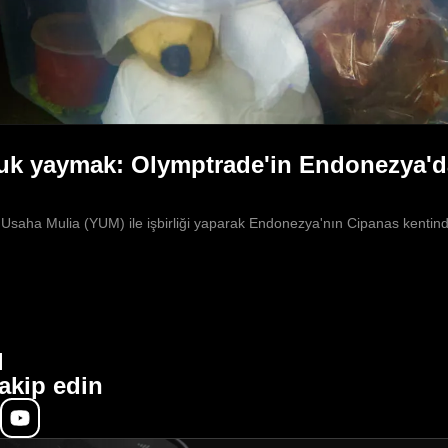
k yaymak: Olymptrade'in Endonezya'da
ha Mulia (YUM) ile işbirliği yaparak Endonezya'nın Cipanas kentinde y
l
akip edin