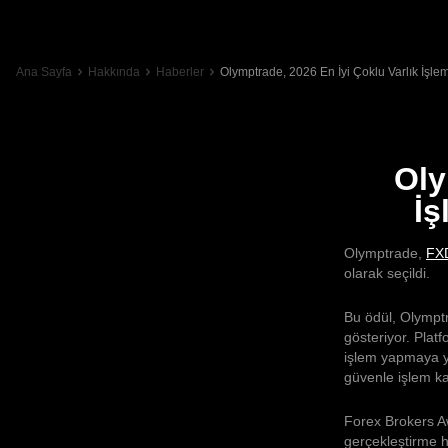
Ana Sayfa
Hakkında
Haberler
Olymptrade, 2026 En İyi Çoklu Varlık İşl
Oly
İş
Olymptrade,
FXD
olarak seçildi.
Bu ödül, Olymptr
gösteriyor. Platf
işlem yapmaya ye
güvenle işlem kar
Forex Brokers Aw
gerçekleştirme hı