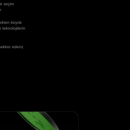
bir seçim
r.
ekten büyük
 teknolojilerin
şekkür ederiz.