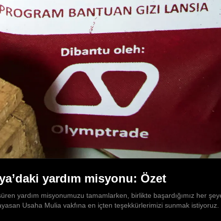
ya’daki yardım misyonu: Özet
üren yardım misyonumuzu tamamlarken, birlikte başardığımız her şeye b
Yayasan Usaha Mulia vakfına en içten teşekkürlerimizi sunmak istiyoruz.