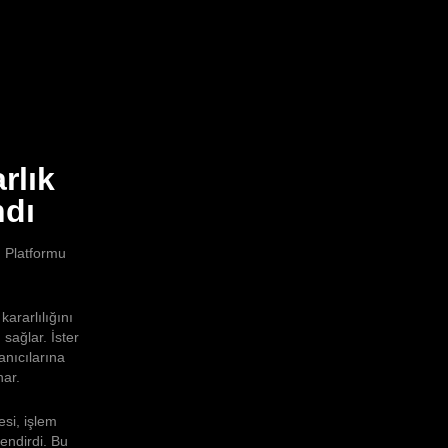
rlık
ndı
m Platformu
ararlılığını
 sağlar. İster
anıcılarına
nar.
esi, işlem
lendirdi. Bu