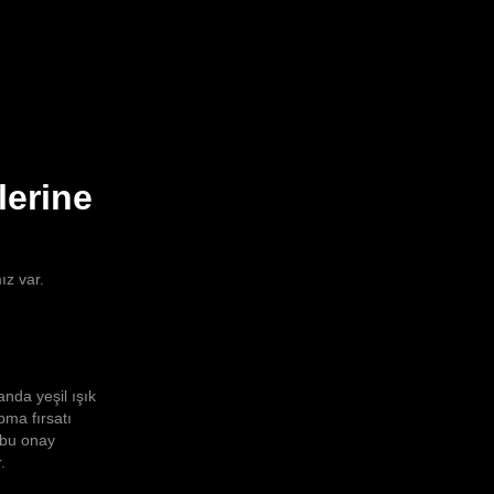
lerine
ız var.
nda yeşil ışık
pma fırsatı
 bu onay
.