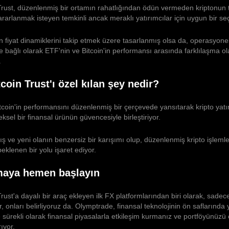
Trust, düzenlenmiş bir ortamın rahatlığından ödün vermeden kriptonun 
rarlanmak isteyen temkinli ancak meraklı yatırımcılar için uygun bir seç
in fiyat dinamiklerini takip etmek üzere tasarlanmış olsa da, operasyonel
e bağlı olarak ETF'nin ve Bitcoin'in performansı arasında farklılaşma ol
.
coin Trust'ı özel kılan şey nedir?
tcoin'in performansını düzenlenmiş bir çerçevede yansıtarak kripto yatı
ksel bir finansal ürünün güvencesiyle birleştiriyor.
mış ve yeni olanın benzersiz bir karışımı olup, düzenlenmiş kripto işleml
klenen bir yolu işaret ediyor.
maya hemen başlayın
rust'a dayalı bir araç ekleyen ilk FX platformlarından biri olarak, sadece
, onları belirliyoruz da. Olymptrade, finansal teknolojinin ön saflarında
sürekli olarak finansal piyasalarla etkileşim kurmanız ve portföyünüzü 
rıyor.