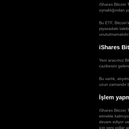
iShares Bitcoin 
oynaklığından ya
Bu ETF, Bitcoin'
piyasadaki taleb
unutulmamalıdır
iShares Bit
Yeni aracımız Bi
cazibesini gelene
Bu varlık, alışıl
uzun zamandır be
İşlem yap
iShares Bitcoin T
etmekle kalmıyor
devam ediyor ve 
için yeni yollar a