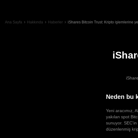
Ana Sayfa
Hakkında
Haberler
iShares Bitcoin Trust: Kripto işlemlerine ye
iShar
iShare
Neden bu 
Yeni aracımız, 
yakılan spot Bitc
sunuyor. SEC'in 
düzenlenmiş krip