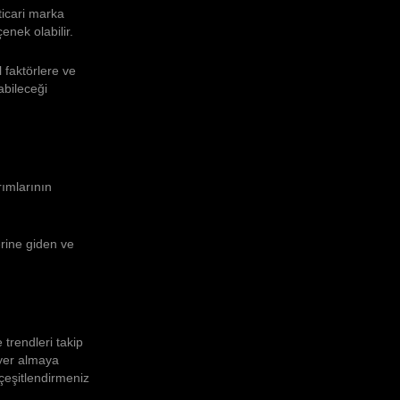
ticari marka
enek olabilir.
 faktörlere ve
abileceği
rımlarının
erine giden ve
 trendleri takip
 yer almaya
çeşitlendirmeniz