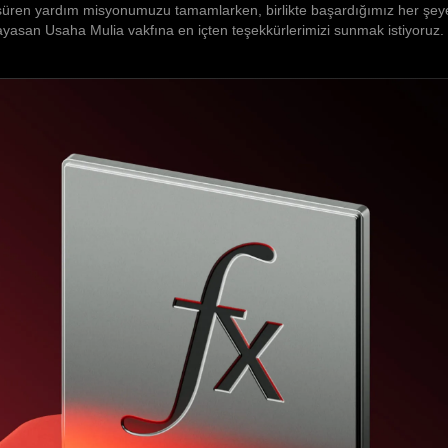
üren yardım misyonumuzu tamamlarken, birlikte başardığımız her şeye b
Yayasan Usaha Mulia vakfına en içten teşekkürlerimizi sunmak istiyoruz.