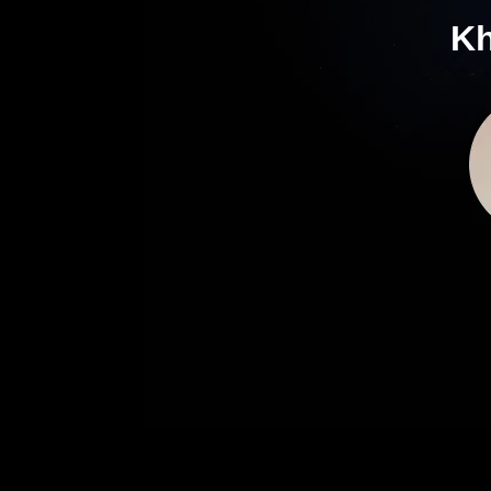
Kh
địn