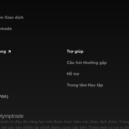
ện Giao dịch
ptrade
ụng
Trợ giúp
Câu hỏi thường gặp
Hỗ trợ
Trung tâm Học tập
PWA)
lymptrade
thành có đầy đủ năng lực mới được thực hiện các Giao dịch được Tran
 với các sản phẩm tài chính được cung cấp trên Trang web có rủi ro lớn