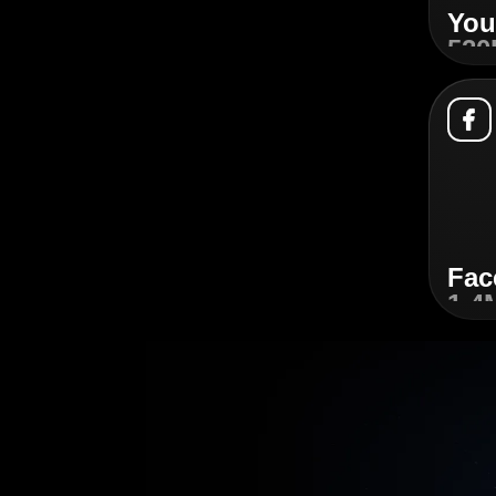
You
520
Khám
Fac
1,4
Khám