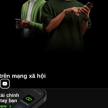
trên mạng xã hội
tài chính
tay bạn
ngay