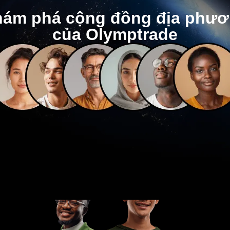
ám phá cộng đồng địa phư
của Olymptrade
Phản hồi của bạn
h hình sự cải thiện của chúng