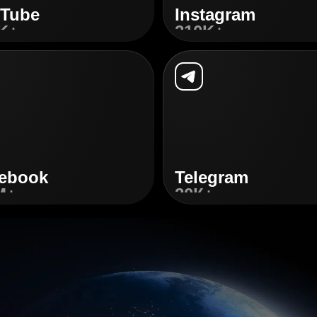
Tube
Instagram
K+
210K+
phá
Khám
phá
ebook
Telegram
M+
20К+
phá
Khám
phá