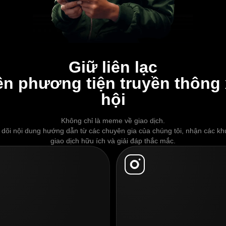
Giữ liên lạc
ên phương tiện truyền thông
hội
Không chỉ là meme về giao dịch.
 dõi nội dung hướng dẫn từ các chuyên gia của chúng tôi, nhận các kh
giao dịch hữu ích và giải đáp thắc mắc.