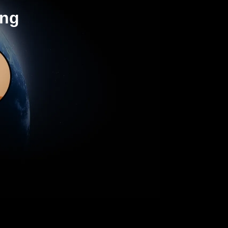
ơng
 tôi