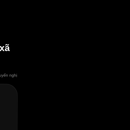
 xã
uyến nghị