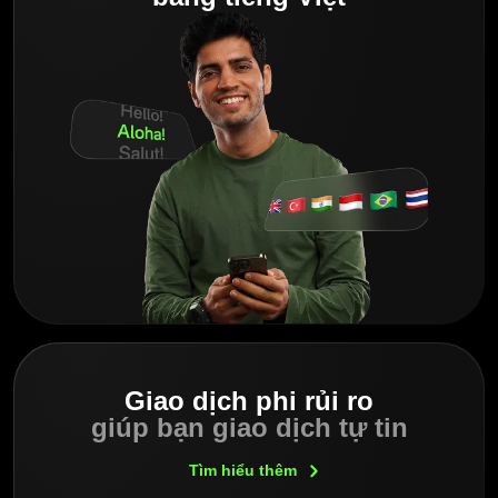
Giao dịch phi rủi ro
giúp bạn giao dịch tự tin
Tìm hiểu
thêm