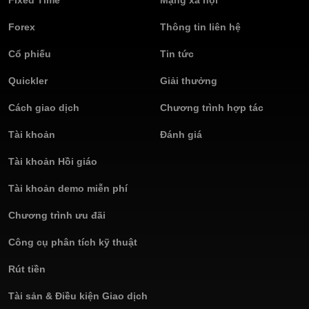
Fixed Time
Mạng xã hội
Con số hàng triệu nhà giao dịch từ khắp nơi trên thế giới cho thấy
Forex
Thông tin liên hệ
đây không thể là quyết định sai. Việc bắt đầu giao dịch thật dễ
dàng với một trong những sàn giao dịch trực tuyến cũng như web
Cổ phiếu
Tin tức
giao dịch chứng khoán tốt nhất!
Quickler
Giải thưởng
Cách giao dịch
Chương trình hợp tác
Tài khoản
Đánh giá
Tài khoản Hồi giáo
Tài khoản demo miễn phí
Chương trình ưu đãi
Công cụ phân tích kỹ thuật
Rút tiền
Tài sản & Điều kiện Giao dịch