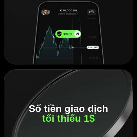
Số tiền giao dịch
tối thiểu 1$