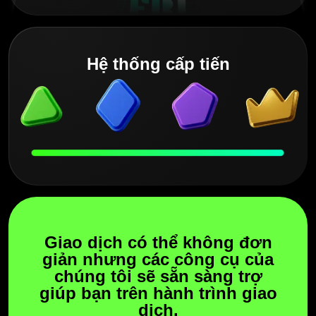
Hệ thống cấp tiến
Giao dịch có thể không đơn
giản nhưng các công cụ của
chúng tôi sẽ sẵn sàng trợ
giúp bạn trên hành trình giao
dịch.