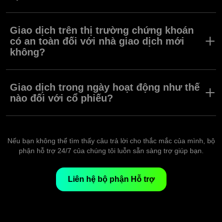
hướng nhất định và đóng giao dịch khi bạn đạt được mức lợi
nhuận mong muốn. Các công cụ kỹ thuật và tính năng khác của
Nếu giá của tài sản đi theo hướng mà bạn dự báo khi mở giao
sàn luôn sẵn sàng hỗ trợ bạn đưa ra những dự báo sáng suốt.
dịch trong chế độ Fixed Time, bạn sẽ nhận được phần trăm lợi
Giao dịch trên thị trường chứng khoán
nhuận từ khoản đầu tư ban đầu của mình.
có an toàn đối với nhà giao dịch mới
không?
Giao dịch trên thị trường chứng khoán là hoạt động rủi ro, cũng
như bất kỳ hình thức đầu tư nào khác. Đây là lý do mà
Giao dịch trong ngày hoạt động như thế
Olymptrade khuyến nghị tất cả nhà giao dịch mới nên sử dụng
nào đối với cổ phiếu?
các công cụ phân tích và cơ sở kiến ‌‌thức hiện có trên sàn để tìm
hiểu về mọi thông tin bạn cần biết nhằm giảm thiểu rủi ro và tăng
Để mua và bán cổ phiếu trong khoảng thời gian một ngày, bạn
tỷ lệ giao dịch thành công.
nên sử dụng các nguyên tắc của phân tích cơ bản cũng như các
công cụ giao dịch để tìm ra điểm vào và thoát giao dịch tốt nhất.
Nếu bạn không thể tìm thấy câu trả lời cho thắc mắc của mình, bộ
phận hỗ trợ 24/7 của chúng tôi luỗn sẵn sàng trợ giúp bạn.
Liên hệ bộ phận Hỗ trợ