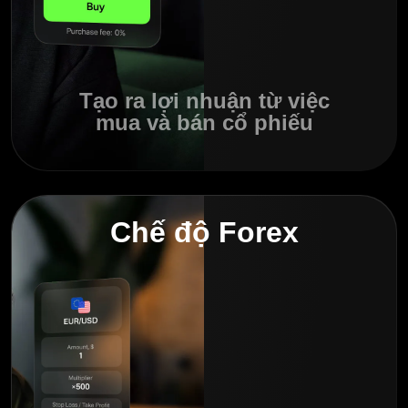
Tạo ra lợi nhuận từ việc
mua và bán cổ phiếu
Chế độ Forex