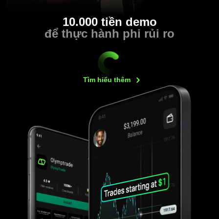
10.000 tiền demo
để thực hành phi rủi ro
Tìm hiểu
thêm