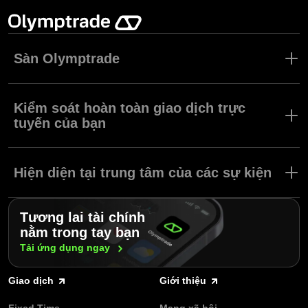
Sàn Olymptrade
Nhận biết tiềm năng giao dịch trực tuyến của bạn với nhà môi
giới giao dịch hiện đại và sàn giao dịch đã được đăng ký đặc biệt
Kiểm soát hoàn toàn giao dịch trực
luôn dẫn đầu thời đại. Chúng tôi đã tạo ra sàn giao dịch trực
tuyến của bạn
tuyến này để đáp ứng nhu cầu đương đại đối với việc tự chủ tài
chính cũng như nhu cầu cao trong giới cộng đồng giao dịch toàn
Đắm mình trong môi trường giao dịch an toàn với cấp độ tính
cầu.
năng giao dịch cao với sàn giao dịch đã được đăng ký.
Hiện diện tại trung tâm của các sự kiện
Sàn giao dịch trực tuyến cung cấp trên 180 tài sản phổ biến
Olymptrade cho phép nhà giao dịch thực hiện các hoạt động giao
nhất từ ‌‌khắp nơi trên thế giới.
dịch môi giới trên sàn giao dịch trực tuyến, web giao dịch chứng
Sàn giao dịch đã được đăng ký của chúng tôi được thiết kế để
Hai chế độ giao dịch cũng như tính năng đòn bẩy để tăng lợi
khoán dành cho máy tính và thiết bị di động. Hãy cài đặt ứng
Tương lai tài chính
bạn có thể tận hưởng giao dịch và kiểm soát tương lai tài chính
nhuận lên đến 500 lần.
dụng sàn giao dịch trực tuyến của chúng tôi và bắt đầu giao dịch
nằm trong tay bạn
của mình. Các nhà giao dịch của chúng tôi có thể tiếp cận với
Các buổi hướng dẫn, tài liệu đào tạo và tài khoản demo miễn
ở bất cứ nơi nào có kết nối Internet.
nhiều tài sản giao dịch đa dạng, đào tạo miễn phí và dịch vụ hỗ
Tải ứng dụng
ngay
phí để bạn thực hành.
trợ 24/7. Nhờ đó mà khoảng 1 triệu giao dịch được thực hiện trên
Chương trình quay thưởng, các giải đấu và cuộc thi trên sàn
sàn giao dịch trực tuyến Olymptrade mỗi ngày. Với 130 phương
giao dịch trực tuyến với tổng giải thưởng lên đến 500.000$.
Giao dịch
Giới thiệu
thức thanh toán và 17 loại tiền tệ hiện có để nạp và rút tiền, việc
Hai chế độ hoàn hảo của sàn giao dịch trực tuyến dành cho
bắt đầu giao dịch chưa bao giờ dễ dàng đến thế.
mọi phong cách giao dịch — Giao dịch Fixed Time và Forex.