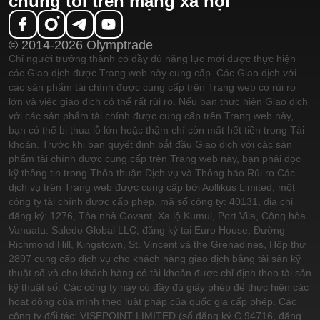
chúng tôi trên mạng xã hội
© 2014-2026 Olymptrade
Chỉ người trưởng thành có đầy đủ năng lực mới được thực hiện
các Giao dịch được Trang web này cung cấp. Các Giao dịch với
các sản phẩm tài chính được cung cấp trên Trang web có rủi ro
lớn và việc giao dịch có thể rất rủi ro. Nếu bạn thực hiện Giao dịch
với các sản phẩm tài chính được cung cấp trên Trang web này,
bạn có thể bị thua lỗ lớn hoặc thậm chí còn mất hết tiền trong Tài
khoản. Trước khi bạn quyết định bắt đầu Giao dịch với các sản
phẩm tài chính được cung cấp trên Trang web này, bạn phải đọc
kỹ thông tin trong Thỏa thuận Dịch vụ và Thông báo Rủi ro.
Các
dịch vụ trên Trang web được cung cấp bởi Aollikus Limited, một
công ty tài chính được cấp phép, mã số công ty: 40131, địa chỉ
đăng ký: 1276, Tòa nhà Govant, Xa lộ Kumul, Port Vila, Cộng hòa
Vanuatu. Saledo Global LLC, đăng ký tại Euro House, Đường
Richmond Hill, Kingstown, St. Vincent và the Grenadines, Hộp thư
2897 cung cấp dịch vụ cho khách hàng giao dịch bằng tài sản kỹ
thuật số và cho khách hàng có tài khoản được chỉ định theo tài sản
kỹ thuật số. Các công ty này có đầy đủ giấy phép để thực hiện các
hoạt động của mình theo luật pháp của quốc gia cấp phép. Các
công ty đối tác: VISEPOINT LIMITED (số đăng ký C 94716, đăng