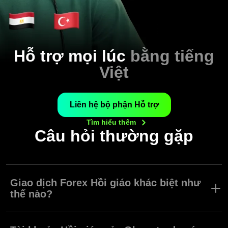
Hỗ trợ mọi lúc
bằng tiếng
Việt
Liên hệ bộ phận Hỗ trợ
Tìm hiểu
thêm
Câu hỏi thường gặp
Giao dịch Forex Hồi giáo khác biệt như
thế nào?
Các dịch vụ môi giới chính thống thường có các yếu tố dựa trên
rủi ro và lãi suất mà có thể gây khó khăn cho những người muốn