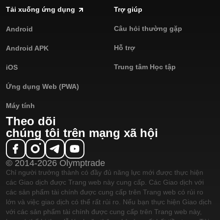
Tải xuống ứng dụng
Trợ giúp
Câu hỏi thường gặp
Android
Hỗ trợ
Android APK
Trung tâm Học tập
iOS
Ứng dụng Web (PWA)
Máy tính
Theo dõi
chúng tôi trên mạng xã hội
© 2014-2026 Olymptrade
Chỉ người trưởng thành có đầy đủ năng lực mới được thực hiện
các Giao dịch được Trang web này cung cấp. Các Giao dịch với
các sản phẩm tài chính được cung cấp trên Trang web có rủi ro
lớn và việc giao dịch có thể rất rủi ro. Nếu bạn thực hiện Giao dịch
với các sản phẩm tài chính được cung cấp trên Trang web này,