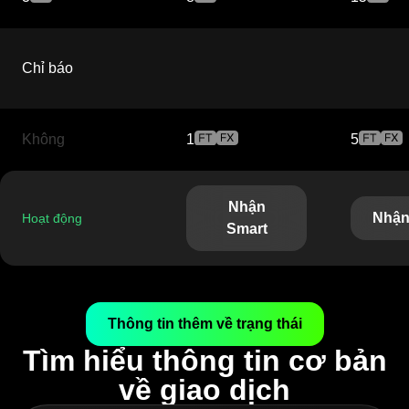
Chỉ báo
Không
1
5
Nhận
Nhận
Hoạt động
Smart
Thông tin thêm về trạng thái
Tìm hiểu thông tin cơ bản
về giao dịch