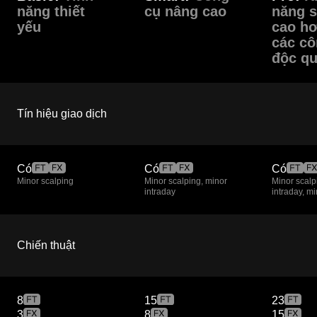
năng thiết
cụ nâng cao
năng s
yếu
cao hơ
các cô
độc q
Tín hiệu giao dịch
Có
Có
Có
Minor scalping
Minor scalping, minor
Minor scalp
intraday
intraday, m
Chiến thuật
8
15
23
3
8
15