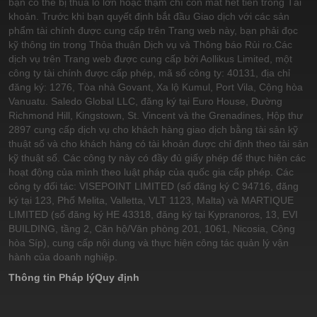
bạn có thể bị thua lỗ lớn hoặc thậm chí còn mất hết tiền trong Tài
khoản. Trước khi bạn quyết định bắt đầu Giao dịch với các sản
phẩm tài chính được cung cấp trên Trang web này, bạn phải đọc
kỹ thông tin trong Thỏa thuận Dịch vụ và Thông báo Rủi ro.
Các
dịch vụ trên Trang web được cung cấp bởi Aollikus Limited, một
công ty tài chính được cấp phép, mã số công ty: 40131, địa chỉ
đăng ký: 1276, Tòa nhà Govant, Xa lộ Kumul, Port Vila, Cộng hòa
Vanuatu. Saledo Global LLC, đăng ký tại Euro House, Đường
Richmond Hill, Kingstown, St. Vincent và the Grenadines, Hộp thư
2897 cung cấp dịch vụ cho khách hàng giao dịch bằng tài sản kỹ
thuật số và cho khách hàng có tài khoản được chỉ định theo tài sản
kỹ thuật số. Các công ty này có đầy đủ giấy phép để thực hiện các
hoạt động của mình theo luật pháp của quốc gia cấp phép. Các
công ty đối tác: VISEPOINT LIMITED (số đăng ký C 94716, đăng
ký tại 123, Phố Melita, Valletta, VLT 1123, Malta) và MARTIQUE
LIMITED (số đăng ký HE 43318, đăng ký tại Kypranoros, 13, EVI
BUILDING, tầng 2, Căn hộ/Văn phòng 201, 1061, Nicosia, Cộng
hòa Síp), cung cấp nội dung và thực hiện công tác quản lý vận
hành của doanh nghiệp.
Thông tin Pháp lý
Quy định