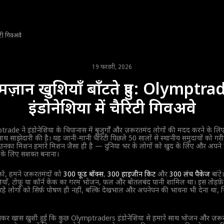
िटी गिवअवे
19 फरवरी, 2026
मज़ान खुशियाँ बाँटते हुए: Olymptra
इंडोनेशिया में चैरिटी गिवअवे
ade ने इंडोनेशिया के चिपानास में बुजुर्गों और ज़रूरतमंद लोगों की मदद करने के ल
ाथ साझेदारी की है। यह जानी-मानी चैरिटी पिछले 50 सालों से स्थानीय समुदायों को गर
। उनका मिशन हमारे मिशन जैसा ही है — दुनिया भर के लोगों को खुद के लिए और अपने प
े के लिए सशक्त बनाना।
ो, हमने ज़रूरतमंदों को
300 फूड बॉक्स
,
300 हाइजीन किट
और
300 लंच पैकेज
बांटे
ियाँ, टोफू या कॉर्न केक का गरम भोजन, फल और बोतलबंद पानी शामिल था। इस तोहफ़
रहे लोगों को सिर्फ़ पोषण ही नहीं, बल्कि देखभाल और अपनेपन की भावना भी देना था, जिस
खकर खास खुशी हुई कि कुछ Olymptraders इंडोनेशिया से हमारे साथ भोजन और ज़रूरी वस्