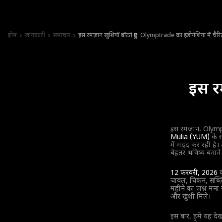
होम
जानकारी
समाचार
इस रमज़ान खुशियाँ बाँटते हुए: Olymptrade का इंडोनेशिया में चैर
इस र
इस रमज़ान, Olymptr
Mulia (YUM)
के स
में मदद कर रही है
बेहतर भविष्य बनान
12 फरवरी, 2026
क
चावल, चिकन, सब्ज़
महीने का जश्न मना 
और खुशी मिले।
इस बार, हमें यह दे