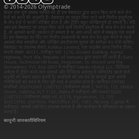
© 2014-2026 Olymptrade
केवल एक पूर्ण वयस्क व्यक्ति को ही इस वेबसाइट द्वारा प्रदान किए जाने वाले लेन-
देनों को करने की अनुमति है। वेबसाइट पर प्रस्तुत किए जाने वाले वित्तीय इंस्ट्रुमेंट्स
के लेन-देनों में काफी जोखिम होता है और ट्रेडिंग बहुत जोखिमपूर्ण हो सकती है। यदि
आप इस वेबसाइट पर प्रस्तुत किए जाने वाले वित्तीय इंस्ट्रुमेंट्स के साथ लेन-देन करते
हैं, तो आपको काफी नुकसान हो सकता है या आप अपने खाते से सबकुछ गंवा सकते
हैं। इस वेबसाइट पर दिए गए वित्तीय उपकरणों के साथ लेन-देन शुरू करने से पहले
आपको सेवा समझौता और जोखिम प्रकटीकरण सूचना की समीक्षा कर लेनी चाहिए।
वेबसाइट पर उपलब्ध सेवाएं Aollikus Limited, एक लाइसेंस प्राप्त वित्तीय डीलर,
कंपनी संख्या: 40131, पंजीकृत पता: 1276, Govant Building, Kumul
Highway, Port Vila, Republic of Vanuatu द्वारा प्रदान की जाती हैं। Euro
House, Richmond Hill Road, Kingstown, St. Vincent and the
Grenadines, P.O. Box 2897 में पंजीकृत Saledo Global LLC, डिजिटल
असेट्स में ट्रेडिंग करने वाले ग्राहकों और डिजिटल असेट्स में नॉमिनेटेड खातों वाले
ग्राहकों को सेवाएं प्रदान करती है। कंपनियों को उस देश के कानूनों द्वारा अपनी
गतिविधियों को करने के लिए पूरी तरह से लाइसेंस प्राप्त हैं। भागीदार (पार्टनर)
कंपनियाँ: VISEPOINT LIMITED (पंजीकरण संख्या C 94716, 123, Melita
Street, Valletta, VLT 1123, Malta में पंजीकृत) और MARTIQUE
LIMITED (पंजीकरण संख्या HE 43318, Kypranoros, 13, EVI
BUILDING, 2nd floor, Flat/Office 201, 1061, Nicosia, Cyprus में
पंजीकृत), सामग्री (कॉन्टेंट) उपलब्ध कराता है और कारोबार के परिचालन का प्रबंधन
करता है।
कानूनी जानकारी
विनियम