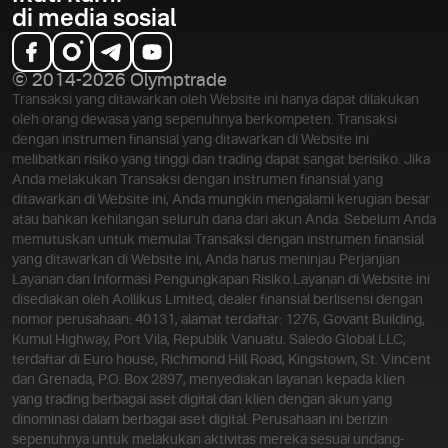
di media sosial
© 2014-2026 Olymptrade
Transaksi yang ditawarkan oleh Website ini hanya dapat dilakukan
oleh orang dewasa yang sepenuhnya berkompeten. Transaksi
dengan instrumen finansial yang ditawarkan di Website ini
melibatkan risiko yang tinggi dan trading dapat sangat berisiko. Jika
Anda melakukan Transaksi dengan instrumen finansial yang
ditawarkan di Website ini, Anda mungkin mengalami kerugian besar
atau bahkan kehilangan seluruh dana dari akun Anda. Sebelum Anda
memutuskan untuk memulai Transaksi dengan instrumen finansial
yang ditawarkan di Website ini, Anda harus meninjau Perjanjian
Layanan dan Informasi Pengungkapan Risiko.
Layanan di Website ini
disediakan oleh Aollikus Limited, dealer finansial berlisensi dengan
nomor perusahaan: 40131, alamat terdaftar: 1276, Govant Building,
Kumul Highway, Port Vila, Republik Vanuatu. Saledo Global LLC,
terdaftar di Euro house, Richmond Hill Road, Kingstown, St. Vincent
dan Grenada, P.O. Box 2897, menyediakan layanan kepada klien
yang trading berbagai aset digital dan klien dengan akun yang
dinominasi dalam berbagai aset digital. Perusahaan ini berizin
sepenuhnya untuk melakukan aktivitas mereka sesuai undang-