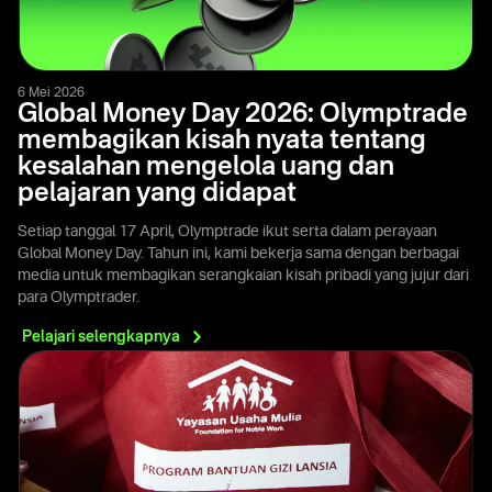
6 Mei 2026
Global Money Day 2026: Olymptrade
membagikan kisah nyata tentang
kesalahan mengelola uang dan
pelajaran yang didapat
Setiap tanggal 17 April, Olymptrade ikut serta dalam perayaan
Global Money Day. Tahun ini, kami bekerja sama dengan berbagai
media untuk membagikan serangkaian kisah pribadi yang jujur dari
para Olymptrader.
Pelajari
selengkapnya