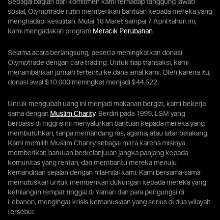
Sebagai bagian dari komitmen kami terhadap tanggung jawab
sosial, Olymptrade rutin memberikan bantuan kepada mereka yang
menghadapi kesulitan. Mulai 18 Maret sampai 7 April tahun ini,
kami mengadakan program
Meracik Perubahan
.
Selama acara berlangsung, peserta meningkatkan donasi
Olymptrade dengan cara trading. Untuk tiap transaksi, kami
menambahkan jumlah tertentu ke dana amal kami. Oleh karena itu,
donasi awal $10.000 meningkat menjadi $44.522.
Untuk mengubah uang ini menjadi makanan bergizi, kami bekerja
sama dengan
Muslim Charity
. Berdiri pada 1999, LSM yang
berbasis di Inggris ini menyalurkan bantuan kepada mereka yang
membutuhkan, tanpa memandang ras, agama, atau latar belakang.
Kami memilih Muslim Charity sebagai mitra karena misinya
memberikan bantuan berkelanjutan jangka panjang kepada
komunitas yang rentan, dan membantu mereka menuju
kemandirian sejalan dengan nilai-nilai kami. Kami bersama-sama
memutuskan untuk memberikan dukungan kepada mereka yang
kehilangan tempat tinggal di Yaman dan para pengungsi di
Lebanon, mengingat krisis kemanusiaan yang serius di dua wilayah
tersebut.