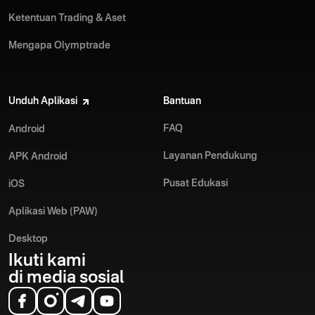
Ketentuan Trading & Aset
Mengapa Olymptrade
Unduh Aplikasi
Bantuan
FAQ
Android
Layanan Pendukung
APK Android
Pusat Edukasi
iOS
Aplikasi Web (PAW)
Desktop
Ikuti kami
di media sosial