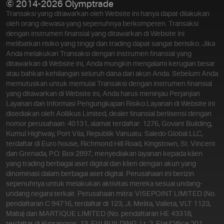
© 2014-2026 Olymptrade
Transaksi yang ditawarkan oleh Website ini hanya dapat dilakukan
oleh orang dewasa yang sepenuhnya berkompeten. Transaksi
dengan instrumen finansial yang ditawarkan di Website ini
melibatkan risiko yang tinggi dan trading dapat sangat berisiko. Jika
Anda melakukan Transaksi dengan instrumen finansial yang
ditawarkan di Website ini, Anda mungkin mengalami kerugian besar
atau bahkan kehilangan seluruh dana dari akun Anda. Sebelum Anda
memutuskan untuk memulai Transaksi dengan instrumen finansial
yang ditawarkan di Website ini, Anda harus meninjau Perjanjian
Layanan dan Informasi Pengungkapan Risiko.
Layanan di Website ini
disediakan oleh Aollikus Limited, dealer finansial berlisensi dengan
nomor perusahaan: 40131, alamat terdaftar: 1276, Govant Building,
Kumul Highway, Port Vila, Republik Vanuatu. Saledo Global LLC,
terdaftar di Euro house, Richmond Hill Road, Kingstown, St. Vincent
dan Grenada, P.O. Box 2897, menyediakan layanan kepada klien
yang trading berbagai aset digital dan klien dengan akun yang
dinominasi dalam berbagai aset digital. Perusahaan ini berizin
sepenuhnya untuk melakukan aktivitas mereka sesuai undang-
undang negara terkait. Perusahaan mitra: VISEPOINT LIMITED (No.
pendaftaran C 94716, terdaftar di 123, Jl. Melita, Valleta, VLT 1123,
Malta) dan MARTIQUE LIMITED (No. pendaftaran HE 43318,