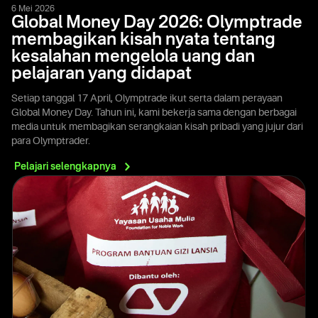
6 Mei 2026
Global Money Day 2026: Olymptrade
membagikan kisah nyata tentang
kesalahan mengelola uang dan
pelajaran yang didapat
Setiap tanggal 17 April, Olymptrade ikut serta dalam perayaan
Global Money Day. Tahun ini, kami bekerja sama dengan berbagai
media untuk membagikan serangkaian kisah pribadi yang jujur dari
para Olymptrader.
Pelajari
selengkapnya