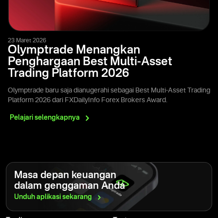
23 Maret 2026
Olymptrade Menangkan
Penghargaan Best Multi-Asset
Trading Platform 2026
Olymptrade baru saja dianugerahi sebagai Best Multi-Asset Trading
Platform 2026 dari FXDailyInfo Forex Brokers Award.
Pelajari
selengkapnya
Masa depan keuangan
dalam genggaman Anda
Unduh aplikasi
sekarang