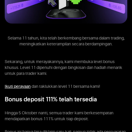
Selama 11 tahun, kita telah berkembang bersama dalam trading,
meningkatkan keterampilan secara berdampingan.
Sekarang, untuk merayakannya, kami membuka level bonus
khusus. Level 11 dipenuhi dengan bingkisan dan hadiah menarik
untuk para trader kami.
Ikuti perayaan
dan taklukkan level 11 bersama kami!
Bonus deposit 111% telah tersedia
Hingga 5 Oktober nanti, semua trader kami berkesempatan
mendapatkan bonus 111% untuk tiap deposit.