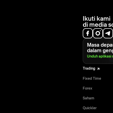
Ikuti kami
di media s
Masa depa
dalam gen
Unduh aplikasi
Trading
Fixed Time
Forex
Saham
Quickler