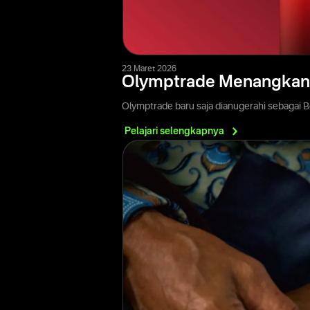
23 Maret 2026
Olymptrade Menangkan P
Olymptrade baru saja dianugerahi sebagai B
Pelajari
selengkapnya