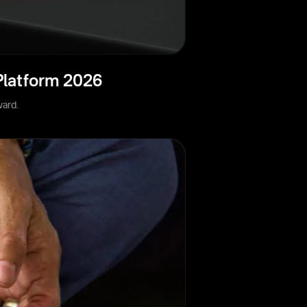
Platform 2026
ward.