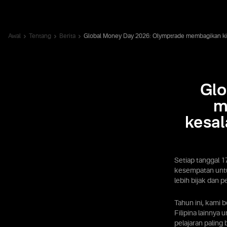
Awal
Tentang
Berita
Global Money Day 2026: Olymptrade membagikan kis
Glo
m
kesal
Setiap tanggal 1
kesempatan untu
lebih bijak dan 
Tahun ini, kami
Filipina lainnya
pelajaran paling