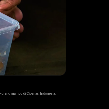
kurang mampu di Cipanas, Indonesia.