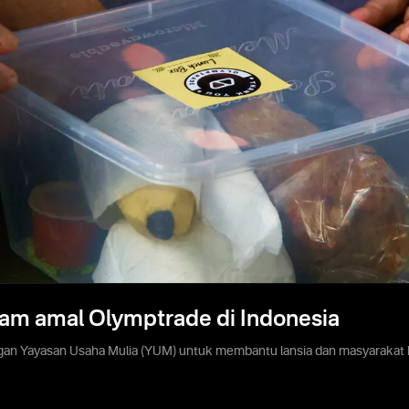
am amal Olymptrade di Indonesia
gan Yayasan Usaha Mulia (YUM) untuk membantu lansia dan masyarakat 