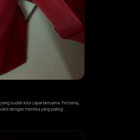
 yang sudah kita capai bersama. Pertama,
kami dengan mereka yang paling