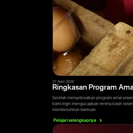
27 April 2026
Ringkasan Program Amal
Setelah menyelesaikan program amal selama 
kami ingin mengucapkan terima kasih seb
membutuhkan bantuan.
Pelajari
selengkapnya