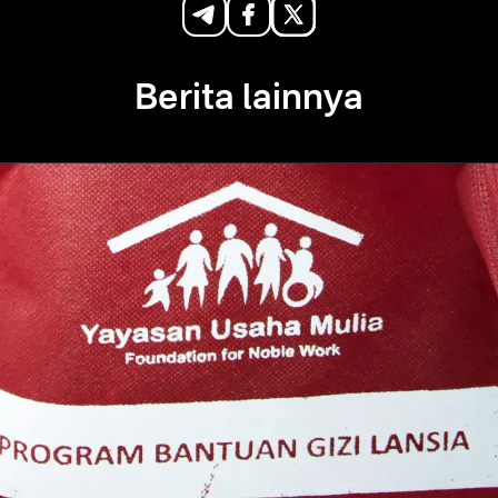
Berita lainnya