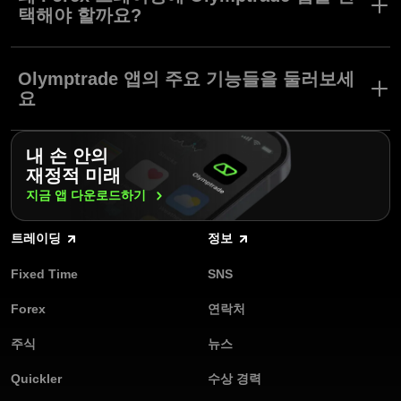
앱을 선택하는 것은 쉽지 않은 일입니다.
택해야 할까요?
Olymptrade 트레이딩 앱은 iOS, 안드로이드, 데스크탑 버전을 지원
당사의 스마트한 트레이딩 상품들이 가진 장점을 알아보세요:
하며 원활한 트레이딩 경험을 제공합니다. 전세계 수백만 트레이더
Olymptrade 앱의 주요 기능들을 둘러보세
들과 함께 주식, 암호화폐, 원자재 등 다양한 자산들에 접근하세요.
편리성: 당사 앱을 사용하면 이동 중에도 스마틒폰으로 쉽게 트
요
레이딩을 추적하고 수행할 수 있습니다.
Olymptrade에서는 최소 입금액으로 거래를 시작하고, 무료 모의 계
좌로 연습하며 트레이딩 전략을 강화해 줄 고급 도구와 기능들을 사
당사 트레이딩 앱의 모든 디테일은 사용자들에게 편안한 트레이딩
사용자 친화적인 인터페이스: 플랫폼을 효율적으로 둘러보고 거
용할 수 있습니다. 오늘 Olymptrade 앱을 다운로드하고 트레이딩의
내 손 안의
경험을 제공하려는 당사 개발자들의 헌신을 보여줍니다.
래 내역 조회 등 다양한 기능들에 접근하세요.
넥스트 레벨을 경험하세요.
재정적 미래
트레이딩 시작 및 종료: 통화 시세 변화를 거래하고 진입 및 종료
지금 앱
다운로드하기
보안: 고급 암호화 기술 및 크립토그래피가 사용되어 안전한 거
포지션을 입력한 다음, 간편하게 Stop Loss 및 Take Profit 주문
래가 보장됩니다.
을 설정하세요.
트레이딩
정보
인증 획득: Olymptrade는 국제 금융 위원회(FinaCom)의 관리를
수많은 도구: 앱 하나로 25+ 통화 쌍, 15+ 암호화폐, 지수, 다양
받으며 믿을 수 있는 ㄴ트레이딩 환경을 보장합니다.
Fixed Time
SNS
한 주식 등 가장 인기있는 Forex 트레이딩 자산들에 접근하세요.
오늘 Olymptrade 앱을 다운로드하고 스마트한 Forex 트레이딩 방
Forex
연락처
고객 지원: 당사의 전문 지원팀이 연중무휴 24시간 대기 중이며,
법을 경험해보세요.
이메일 및 온라인 채팅으로 상담하실 수 있습니다. 평균 대기 시
주식
뉴스
간은 단 13초 입니다. 14개 언어로 도와드립니다.
Quickler
수상 경력
낮은 스프레드: 합리적인 가격과 수수료(스프레드 0.6부터, 수수