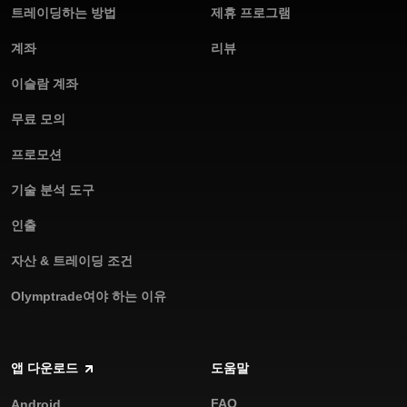
료 거래당 $4/랏)를 즐겨보세요
트레이딩하는 방법
제휴 프로그램
당사의 새로운 무료 트레이딩 앱을 활용해 투자자로서의 잠재력을
계좌
리뷰
폭발시킬 기회를 놓치지 마세요. 수백만의 모바일 Forex 트레이더
들이 모인 Olymptrade 커뮤니티에 가입하고 시장 내 최고의 통화
이슬람 계좌
트레이딩 앱 중 하나의 혜택을 즐겨보세요.
무료 모의
프로모션
기술 분석 도구
인출
자산 & 트레이딩 조건
Olymptrade여야 하는 이유
앱 다운로드
도움말
FAQ
Android