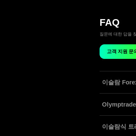
FAQ
질문에 대한 답을 
고객 지원 문
이슬람 For
주류 브로커리지 서
금리기반 요소가 포
Olymptr
도록 Olymptra
글로벌 할랄 For
당사 할랄 Fore
이슬람식 트
금리스왑 수수