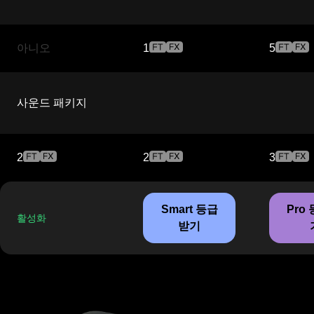
아니오
1
5
사운드 패키지
2
2
3
Smart 등급
Pro
활성화
받기