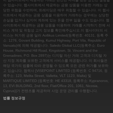
이 웹사이트에서 제공하는 거래는 완전한 자격을 갖춘 성인만 실행할
수 있습니다. 웹사이트에서 제공하는 금융 상품을 이용한 거래는 상
당한 위험을 수반하며, 트레이딩은 매우 위험할 수 있습니다. 이 웹사
이트에서 제공하는 금융 상품을 이용하여 거래하는 경우에는 상당한
손실을 입거나 심지어 계좌에 있는 돈을 전부 잃을 수도 있습니다. 웹
사이트에서 제공하는 금융 상품을 이용하여 거래를 시작하기 전에 서
비스 계약 및 위험성 고지 정보를 확인해주십시오.
이 웹사이터의 서
비스는 허가된 금융 딜러 Aollikus Limited(등록번호: 40131, 등록 주
소: 1276, Govant Building, Kumul Highway, Port Vila, Republic of
Vanuatu)에 의해 제공됩니다. Saledo Global LLC(등록주소: Euro
House, Richmond Hill Road, Kingstown, St. Vincent and the
Grenadines, P.O. Box 2897)는 디지털 자산 거래 고객과 디지털 자
산 지정 계좌를 보유한 고객에게 서비스를 제공합니다. 이 회사들은
해당 국가의 법률에 따라 운영될 수 있도록 모든 관련 허가를 보유하
고 있습니다. 협력사 [VISEPOINT LIMITED (등록번호: C 94716, 등
록주소: 123, Melita Street, Valletta, VLT 1123, Malta) 및
MARTIQUE LIMITED (등록번호: HE 43318, 등록주소: Kypranoros,
13, EVI BUILDING, 2nd floor, Flat/Office 201, 1061, Nicosia,
Cyprus)]가 컨텐츠를 제공하며 사업 운영 관리를 수행합니다.
법률 정보
규정