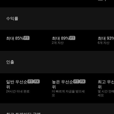
수익률
최대
85%
최대
89%
최대
93
2개 자산
6개 자산
인출
일반 우선순
높은 우선순
최고 우
위
위
위
24시간 이내 완료
더 빠르게 자금을 받으세
몇 시간 안
요
세요