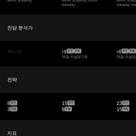
Minor scalping
Minor scalping, minor
Minor scalp
intraday
intraday, m
전담 분석가
아니오
네
네
매달 컨설팅 1회
매달 컨설팅
전략
8
15
23
3
8
15
지표