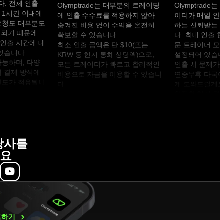
. 전체 인출
Olymptrade는 대부분의 트레이딩
Olymptrad
 1시간 이내에
에 인출 수수료를 적용하지 않아
이더가 매일 
요청도 대부분도
숨겨진 비용 없이 수익을 온전히
하는 신뢰받는
료되기 때문에
확보할 수 있습니다.
다. 최대 인출
인출 시간에 대
최소 인출 금액은 단 $10(또는
문 트레이더 
있습니다.
KRW 등 현지 통화 상당액)으로,
설정되어 있습
가능하며, 다양
모든 트레이더가 빠르고 합리적인
인출 시 문제가
지 결제 방식에
비용으로 자금을 이용할 수 있습니
연중무휴 다국
한도가 적용됩니
다.
게 도와드릴게요.
안전한 현지 
여 전세계 어
보장합니다.
당사를
요
래
드하기