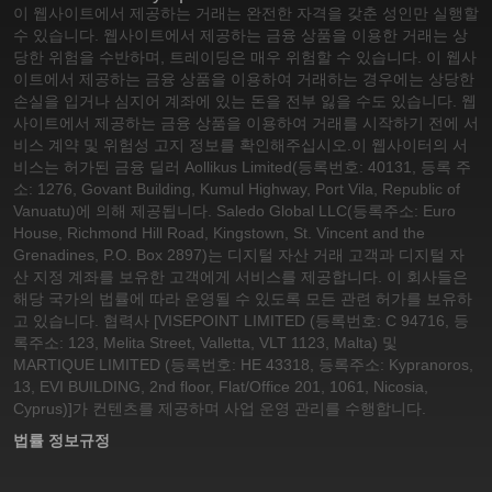
이 웹사이트에서 제공하는 거래는 완전한 자격을 갖춘 성인만 실행할
수 있습니다. 웹사이트에서 제공하는 금융 상품을 이용한 거래는 상
당한 위험을 수반하며, 트레이딩은 매우 위험할 수 있습니다. 이 웹사
이트에서 제공하는 금융 상품을 이용하여 거래하는 경우에는 상당한
손실을 입거나 심지어 계좌에 있는 돈을 전부 잃을 수도 있습니다. 웹
사이트에서 제공하는 금융 상품을 이용하여 거래를 시작하기 전에 서
비스 계약 및 위험성 고지 정보를 확인해주십시오.
이 웹사이터의 서
비스는 허가된 금융 딜러 Aollikus Limited(등록번호: 40131, 등록 주
소: 1276, Govant Building, Kumul Highway, Port Vila, Republic of
Vanuatu)에 의해 제공됩니다. Saledo Global LLC(등록주소: Euro
House, Richmond Hill Road, Kingstown, St. Vincent and the
Grenadines, P.O. Box 2897)는 디지털 자산 거래 고객과 디지털 자
산 지정 계좌를 보유한 고객에게 서비스를 제공합니다. 이 회사들은
해당 국가의 법률에 따라 운영될 수 있도록 모든 관련 허가를 보유하
고 있습니다. 협력사 [VISEPOINT LIMITED (등록번호: C 94716, 등
록주소: 123, Melita Street, Valletta, VLT 1123, Malta) 및
MARTIQUE LIMITED (등록번호: HE 43318, 등록주소: Kypranoros,
13, EVI BUILDING, 2nd floor, Flat/Office 201, 1061, Nicosia,
Cyprus)]가 컨텐츠를 제공하며 사업 운영 관리를 수행합니다.
법률 정보
규정