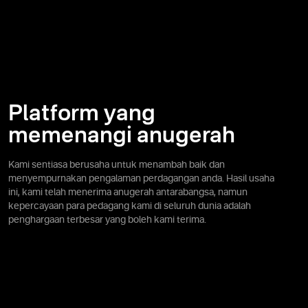
Platform yang
memenangi anugerah
Kami sentiasa berusaha untuk menambah baik dan
menyempurnakan pengalaman perdagangan anda. Hasil usaha
ini, kami telah menerima anugerah antarabangsa, namun
kepercayaan para pedagang kami di seluruh dunia adalah
penghargaan terbesar yang boleh kami terima.
2026