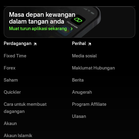
setara dalam mata wang tempatan anda, seperti MYR),
Olymptrade ialah platform global yang dipercayai di mana jutaan
memudahkan setiap pedagang untuk mengakses dana mereka
Masa depan kewangan
pedagang mengeluarkan dana dengan selamat setiap hari. Had
dengan cepat dan berpatutan.
dalam tangan anda
pengeluaran maksimum cukup tinggi untuk memenuhi keperluan
pedagang baru dan profesional.
Muat turun aplikasi
sekarang
Jika anda menghadapi sebarang masalah pengeluaran, pasukan
sokongan berbilang bahasa kami tersedia 24/7 untuk membantu
Perdagangan
Perihal
anda. Olymptrade bekerjasama dengan sistem pembayaran
tempatan yang selamat, memastikan transaksi berjalan lancar di
Fixed Time
Media sosial
seluruh dunia.
Forex
Maklumat Hubungan
Saham
Berita
Quickler
Anugerah
Cara untuk membuat
Program Affiliate
dagangan
Ulasan
Akaun
Akaun Islamik