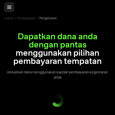
Utama
Perdagangan
Pengeluaran
Dapatkan dana anda
dengan pantas
menggunakan pilihan
pembayaran tempatan
Keluarkan dana menggunakan kaedah pembayaran kegemaran
anda