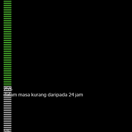
25%
dalam masa kurang daripada 24 jam
5%