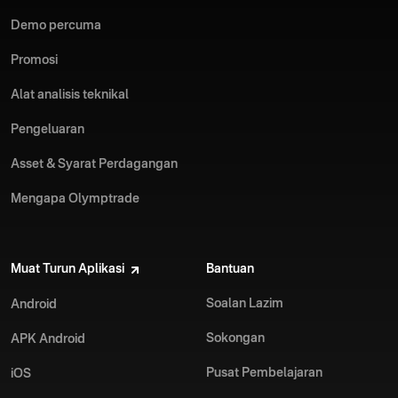
Demo percuma
Promosi
Alat analisis teknikal
Pengeluaran
Asset & Syarat Perdagangan
Mengapa Olymptrade
Muat Turun Aplikasi
Bantuan
Soalan Lazim
Android
Sokongan
APK Android
Pusat Pembelajaran
iOS