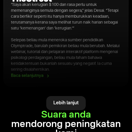
“Saya akan kerugian $100 dan rasa perlu untuk
memenanginya semula dengan segera,” jelas Desai. “Tetapi
cara berfikir seperti itu hanya memburukkan keadaan,
terutamanya kerana saya melihat turun naik harian sebagai
satu ‘kemenangan’ dan ‘kerugian.’”
Selepas beliau mula meneroka sumber pendidikan
Olymptrade, barulah pemikiran beliau mula berubah. Melalui
webinar, tutorial dan pelajaran interaktif platform mengenai
psikologi perdagangan, beliau mula faham bahawa
ketidaktentuan bukanlah sesuatu yang negatif. Ia cuma
sering disalahertikan.
Baca
selanjutnya
Lebih lanjut
Suara anda
mendorong peningkatan