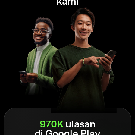
kami
Olymptrade ialah platform perdagangan untuk 100+ juta
pengguna seluruh dunia. Ramai telah menamakannya
sebagai kunci kepada kebebasan kewangan, pengurusan
risiko dan disiplin perdagangan.
Baca
selanjutnya
Olymptrade ialah platform perdagangan yang telah
beroperasi sejak 2014 dan digunakan hampir 100 juta
pengguna di seluruh dunia. Walau bagaimanapun, perkara
yang luar biasa ialah tumpuan berterusan platform pada
kepuasan pengguna semua pedagangnya, sama seperti
yang dilakukan semasa pelancarannya.
Baca
selanjutnya
970K
ulasan
di Google Play
Menjadi sebahagian daripada komuniti membantu pedagang