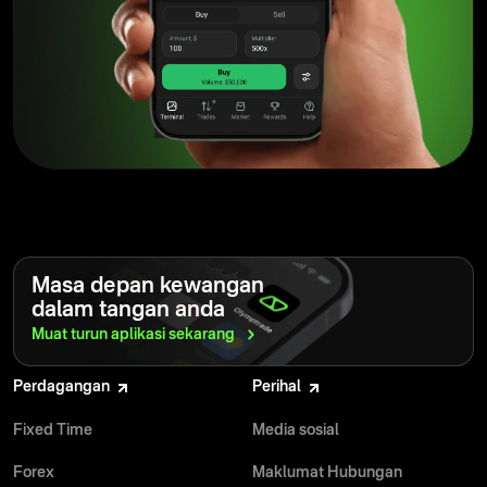
Sepanjang dekad yang lalu, Olymptrade telah
membangunkan persekitaran di mana pedagang boleh
berkembang maju, sentiasa mengutamakan keperluan
mereka. Platform ini terus berkembang, memperkenalkan
ciri baharu yang direka untuk menyokong pedagang dalam
perjalanan mereka. Bagi mereka yang mencari platform yang
benar-benar mengambil berat tentang pertumbuhan dan
kesejahteraan mereka, Olymptrade berdiri sebagai
pilihan yang teguh dan dipercayai.
Baca
selanjutnya
Masa depan kewangan
dalam tangan anda
Muat turun aplikasi
sekarang
Olymptrade adalah antara beberapa inovator dalam pasaran
Perdagangan
Perihal
sepanjang dekad yang lalu. Sepanjang tahun, ia telah
berevolusi kepada platform yang menyediakan sokongan,
Fixed Time
Media sosial
pendidikan dan cerapan kepada pedagang pada setiap
peringkat perjalanan pembelajaran mereka. Disebabkan
Forex
Maklumat Hubungan
warisan perkhidmatannya yang boleh dipercayai, berjuta-