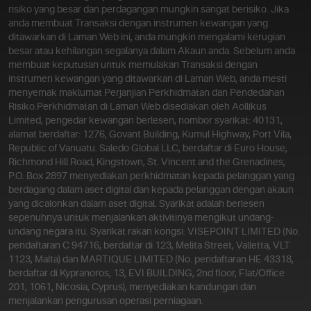
risiko yang besar dan perdagangan mungkin sangat berisiko. Jika
penggunanya. Platform ini memastikan ia tidak
anda membuat Transaksi dengan instrumen kewangan yang
berkompromi dengan ciri, alatan dan strategi yang penting
ditawarkan di Laman Web ini, anda mungkin mengalami kerugian
untuk kejayaan perdagangan halal.
besar atau kehilangan segalanya dalam Akaun anda. Sebelum anda
Baca
selanjutnya
membuat keputusan untuk memulakan Transaksi dengan
instrumen kewangan yang ditawarkan di Laman Web, anda mesti
menyemak maklumat Perjanjian Perkhidmatan dan Pendedahan
Risiko.
Perkhidmatan di Laman Web disediakan oleh Aollikus
Limited, pengedar kewangan berlesen, nombor syarikat: 40131,
alamat berdaftar: 1276, Govant Building, Kumul Highway, Port Vila,
Dalam dunia penuh peluang kewangan, ia mungkin satu
Republic of Vanuatu. Saledo Global LLC, berdaftar di Euro House,
cabaran untuk menyelarikan kepercayaan anda dengan
Richmond Hill Road, Kingstown, St. Vincent and the Grenadines,
amalan perdagangan. Walau bagaimanapun, dengan platform
P.O. Box 2897 menyediakan perkhidmatan kepada pelanggan yang
seperti Olymptrade, pedagang kini mempunyai pilihan untuk
berdagang dalam aset digital dan kepada pelanggan dengan akaun
menyertai platform yang mematuhi prinsip ini.
yang dicalonkan dalam aset digital. Syarikat adalah berlesen
Baca
selanjutnya
sepenuhnya untuk menjalankan aktivitinya mengikut undang-
undang negara itu. Syarikat rakan kongsi: VISEPOINT LIMITED (No.
pendaftaran C 94716, berdaftar di 123, Melita Street, Valletta, VLT
1123, Malta) dan MARTIQUE LIMITED (No. pendaftaran HE 43318,
Perdagangan mungkin mencabar, terutamanya bagi mereka
berdaftar di Kypranoros, 13, EVI BUILDING, 2nd floor, Flat/Office
yang tidak pernah mengalami pasaran langsung. Walaupun
201, 1061, Nicosia, Cyprus), menyediakan kandungan dan
pengalaman itu mungkin terlalu besar untuk dihadamkan,
menjalankan pengurusan operasi perniagaan.
platform seperti Olymptrade membantu anda